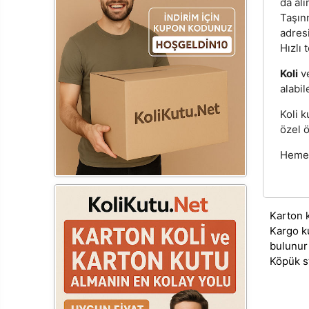
da alı
Taşınm
adres
Hızlı 
Koli
v
alabil
Koli k
özel ö
Hemen
Karton 
Kargo k
bulunur
Köpük s