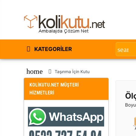
KATEGORILER
home
Taşınma İçin Kutu
KOLİKUTU.NET MÜŞTERİ
HİZMETLERİ
Öl
Boyut