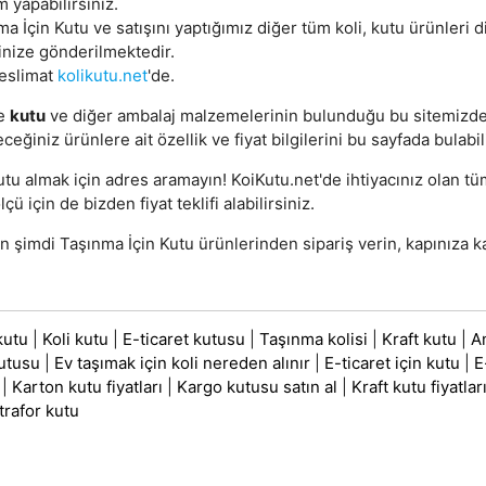
m yapabilirsiniz.
a İçin Kutu ve satışını yaptığımız diğer tüm koli, kutu ürünleri d
inize gönderilmektedir.
teslimat
kolikutu.net
'de.
e
kutu
ve diğer ambalaj malzemelerinin bulunduğu bu sitemizd
eceğiniz ürünlere ait özellik ve fiyat bilgilerini bu sayfada bulabil
utu almak için adres aramayın! KoiKutu.net'de ihtiyacınız olan t
lçü için de bizden fiyat teklifi alabilirsiniz.
 şimdi Taşınma İçin Kutu ürünlerinden sipariş verin, kapınıza ka
kutu
|
Koli kutu
|
E-ticaret kutusu
|
Taşınma kolisi
|
Kraft kutu
|
A
utusu
|
Ev taşımak için koli nereden alınır
|
E-ticaret için kutu
|
E
|
Karton kutu fiyatları
|
Kargo kutusu satın al
|
Kraft kutu fiyatlar
trafor kutu