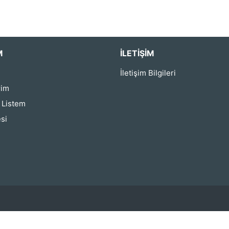
M
İLETIŞIM
İletişim Bilgileri
rim
ş Listem
si