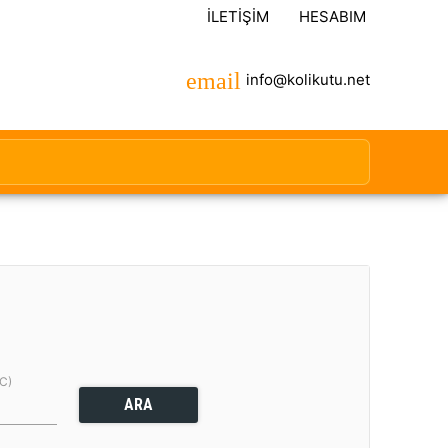
İLETIŞIM
HESABIM
info@kolikutu.net
(C)
ARA