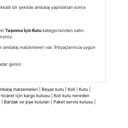
ikkatli bir şekilde ambalaj yapıldıktan sonra
eki
Taşınma İçin Kutu
kategorisinden satın
irsiniz.
üm ambalaj malzemeleri var. İhtiyaçlarınıza uygun
dar gelsin.
mbalaj malzemeleri
|
Beyaz kutu
|
Koli
|
Kutu
|
-ticaret için kargo kutusu
|
Koli kutu nereden
ı
|
Bardak ve şişe kutuları
|
Paket servis kutusu
|