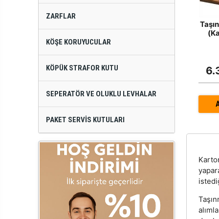
ZARFLAR
Taşın
(K
KÖŞE KORUYUCULAR
KÖPÜK STRAFOR KUTU
6.
SEPERATÖR VE OLUKLU LEVHALAR
PAKET SERVIS KUTULARI
Kart
yapar
istedi
Taşınm
alıml