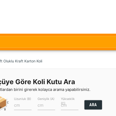
 Oluklu Kraft Karton Koli
çüye Göre Koli Kutu Ara
lardan birini girerek kolayca arama yapabilirsiniz.
Uzunluk (B)
Genişlik (A)
Yükseklik
(C)
ARA