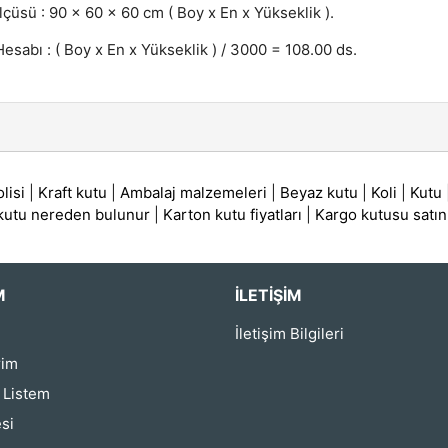
lçüsü : 90 x 60 x 60 cm ( Boy x En x Yükseklik ).
esabı : ( Boy x En x Yükseklik ) / 3000 = 108.00 ds.
lisi
|
Kraft kutu
|
Ambalaj malzemeleri
|
Beyaz kutu
|
Koli
|
Kutu
 kutu nereden bulunur
|
Karton kutu fiyatları
|
Kargo kutusu satın
M
İLETIŞIM
İletişim Bilgileri
rim
ş Listem
si