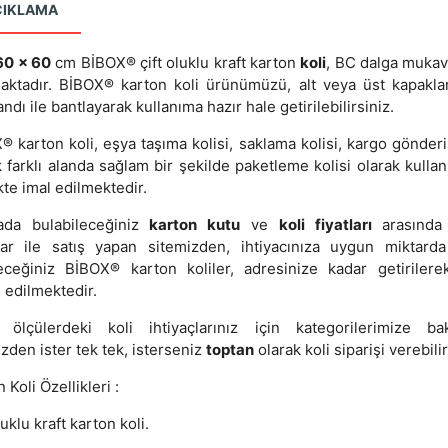
ÇIKLAMA
60 x 60
cm BİBOX® çift oluklu kraft karton
koli
, BC dalga muka
aktadır. BİBOX® karton koli ürünümüzü, alt veya üst kapakla
andı ile bantlayarak kullanıma hazır hale getirilebilirsiniz.
 karton koli, eşya taşıma kolisi, saklama kolisi, kargo gönderi
 farklı alanda sağlam bir şekilde paketleme kolisi olarak kullanı
kte imal edilmektedir.
ada bulabileceğiniz
karton kutu
ve
koli fiyatları
arasında 
lar ile satış yapan sitemizden, ihtiyacınıza uygun miktarda
leceğiniz BİBOX® karton koliler, adresinize kadar getirilere
 edilmektedir.
 ölçülerdeki koli ihtiyaçlarınız için kategorilerimize baka
zden ister tek tek, isterseniz
toptan
olarak koli siparişi verebilir
 Koli Özellikleri :
luklu kraft karton koli.