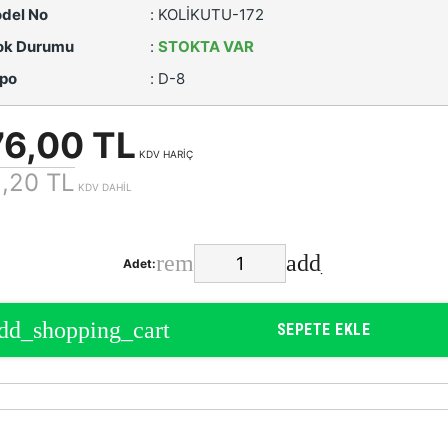
del No
:
KOLİKUTU-172
ok Durumu
:
STOKTA VAR
po
:
D-8
76,00 TL
KDV HARİÇ
,20 TL
KDV DAHİL
Adet:
SEPETE EKLE