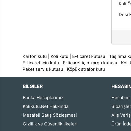
Koli Ö
Desi H
Karton kutu
|
Koli kutu
|
E-ticaret kutusu
|
Taşınma ko
E-ticaret için kutu
|
E-ticaret için kargo kutusu
|
Koli
Paket servis kutusu
|
Köpük strafor kutu
BİLGİLER
HESABI
Banka Hesaplarımız
Hesabım
KoliKutu.Net Hakkında
Siparişle
Mesafeli Satış Sözleşmesi
Alış Veri
Gizlilik ve Güvenlik İlkeleri
Ürün İade