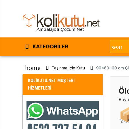
KATEGORILER
home
Taşınma İçin Kutu
90x60x60 cm Çift
KOLİKUTU.NET MÜŞTERİ
HİZMETLERİ
Öl
Boyut