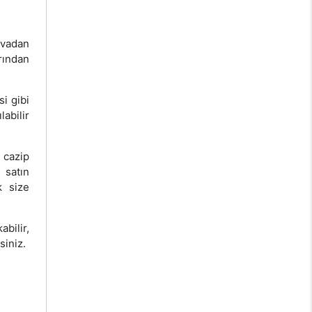
vvadan
rından
si gibi
labilir
cazip
 satın
k size
bilir,
siniz.