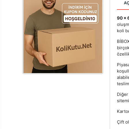
A
90 x 
oluşm
koli b
BİBOX®
birçok
özelli
Piyas
koşul
alabi
teslim
Diğer
sitemi
Karton
Çift o