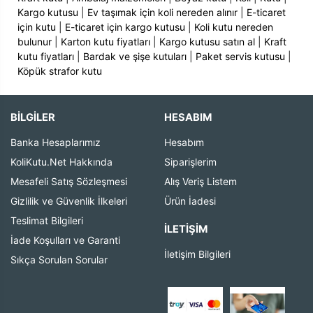
Kargo kutusu
|
Ev taşımak için koli nereden alınır
|
E-ticaret
için kutu
|
E-ticaret için kargo kutusu
|
Koli kutu nereden
bulunur
|
Karton kutu fiyatları
|
Kargo kutusu satın al
|
Kraft
kutu fiyatları
|
Bardak ve şişe kutuları
|
Paket servis kutusu
|
Köpük strafor kutu
BİLGİLER
HESABIM
Banka Hesaplarımız
Hesabım
KoliKutu.Net Hakkında
Siparişlerim
Mesafeli Satış Sözleşmesi
Alış Veriş Listem
Gizlilik ve Güvenlik İlkeleri
Ürün İadesi
Teslimat Bilgileri
İLETIŞIM
İade Koşulları ve Garanti
İletişim Bilgileri
Sıkça Sorulan Sorular