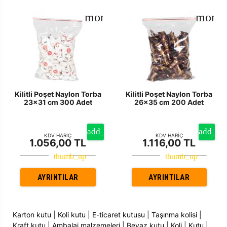
Kilitli Poşet Naylon Torba
Kilitli Poşet Naylon Torba
23x31 cm 300 Adet
26x35 cm 200 Adet
KDV HARİÇ
KDV HARİÇ
1.056,00 TL
1.116,00 TL
AYRINTILAR
AYRINTILAR
Karton kutu
|
Koli kutu
|
E-ticaret kutusu
|
Taşınma kolisi
|
Kraft kutu
|
Ambalaj malzemeleri
|
Beyaz kutu
|
Koli
|
Kutu
|