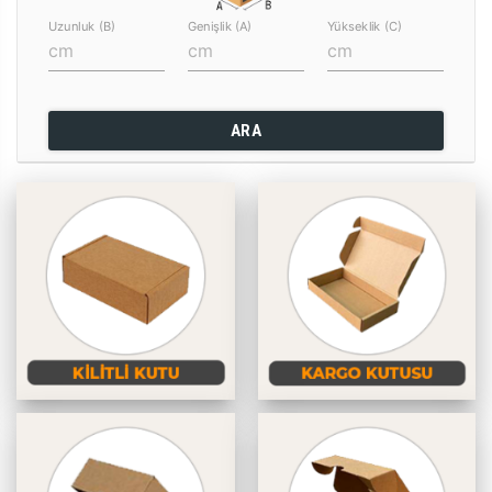
Uzunluk (B)
Genişlik (A)
Yükseklik (C)
ARA