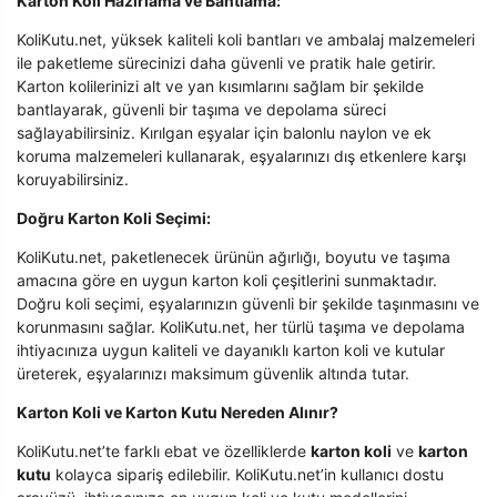
Karton Koli Hazırlama ve Bantlama:
KoliKutu.net, yüksek kaliteli koli bantları ve ambalaj malzemeleri
ile paketleme sürecinizi daha güvenli ve pratik hale getirir.
Karton kolilerinizi alt ve yan kısımlarını sağlam bir şekilde
bantlayarak, güvenli bir taşıma ve depolama süreci
sağlayabilirsiniz. Kırılgan eşyalar için balonlu naylon ve ek
koruma malzemeleri kullanarak, eşyalarınızı dış etkenlere karşı
koruyabilirsiniz.
Doğru Karton Koli Seçimi:
KoliKutu.net, paketlenecek ürünün ağırlığı, boyutu ve taşıma
amacına göre en uygun karton koli çeşitlerini sunmaktadır.
Doğru koli seçimi, eşyalarınızın güvenli bir şekilde taşınmasını ve
korunmasını sağlar. KoliKutu.net, her türlü taşıma ve depolama
ihtiyacınıza uygun kaliteli ve dayanıklı karton koli ve kutular
üreterek, eşyalarınızı maksimum güvenlik altında tutar.
Karton Koli ve Karton Kutu Nereden Alınır?
KoliKutu.net’te farklı ebat ve özelliklerde
karton koli
ve
karton
kutu
kolayca sipariş edilebilir. KoliKutu.net’in kullanıcı dostu