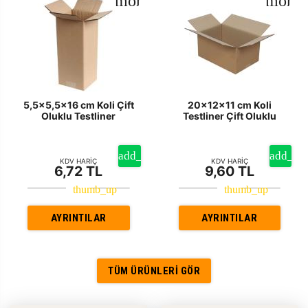
5,5x5,5x16 cm Koli Çift
20x12x11 cm Koli
Oluklu Testliner
Testliner Çift Oluklu
KDV HARİÇ
KDV HARİÇ
6,72 TL
9,60 TL
AYRINTILAR
AYRINTILAR
TÜM ÜRÜNLERI GÖR