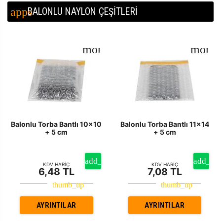
BALONLU NAYLON ÇEŞİTLERİ
Balonlu Torba Bantlı 10x10
Balonlu Torba Bantlı 11x14
+ 5 cm
+ 5 cm
KDV HARİÇ
KDV HARİÇ
6,48 TL
7,08 TL
AYRINTILAR
AYRINTILAR