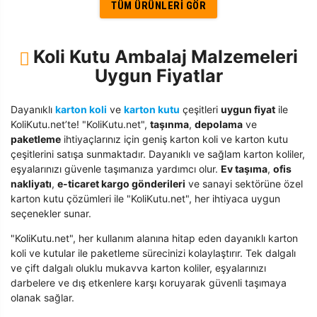
TÜM ÜRÜNLERI GÖR
Koli Kutu Ambalaj Malzemeleri
Uygun Fiyatlar
Dayanıklı
karton koli
ve
karton kutu
çeşitleri
uygun fiyat
ile
KoliKutu.net’te! "KoliKutu.net",
taşınma
,
depolama
ve
paketleme
ihtiyaçlarınız için geniş karton koli ve karton kutu
çeşitlerini satışa sunmaktadır. Dayanıklı ve sağlam karton koliler,
eşyalarınızı güvenle taşımanıza yardımcı olur.
Ev taşıma
,
ofis
nakliyatı
,
e-ticaret kargo gönderileri
ve sanayi sektörüne özel
karton kutu çözümleri ile "KoliKutu.net", her ihtiyaca uygun
seçenekler sunar.
"KoliKutu.net", her kullanım alanına hitap eden dayanıklı karton
koli ve kutular ile paketleme sürecinizi kolaylaştırır. Tek dalgalı
ve çift dalgalı oluklu mukavva karton koliler, eşyalarınızı
darbelere ve dış etkenlere karşı koruyarak güvenli taşımaya
olanak sağlar.