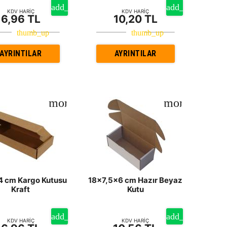
KDV HARİÇ
KDV HARİÇ
6,96 TL
10,20 TL
AYRINTILAR
AYRINTILAR
 cm Kargo Kutusu
18x7,5x6 cm Hazır Beyaz
Kraft
Kutu
KDV HARİÇ
KDV HARİÇ