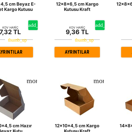
4,5 cm Beyaz E-
12x8x6,5 cm Kargo
12x8x6
et Kargo Kutusu
Kutusu Kraft
KDV HARİÇ
KDV HARİÇ
7,32 TL
9,36 TL
AYRINTILAR
AYRINTILAR
0x4,5 cm Hazır
12x10x4,5 cm Kargo
14x8x
Beyaz Kutu
Kutusu Kraft