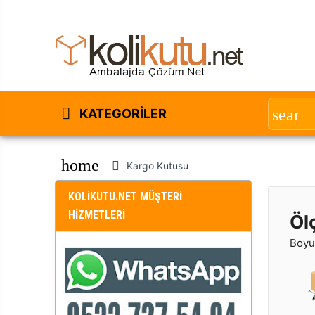
KATEGORILER
home
Kargo Kutusu
KOLİKUTU.NET MÜŞTERİ
HİZMETLERİ
Öl
Boyut