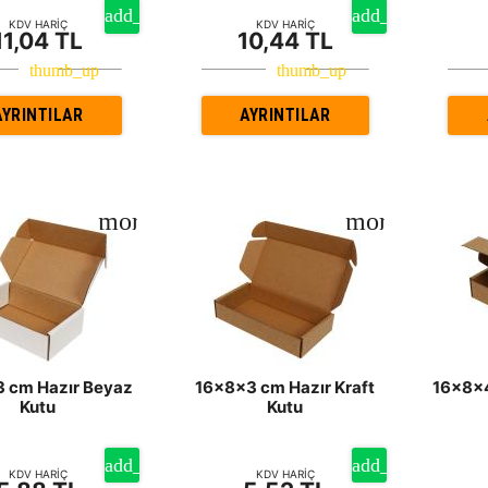
KDV HARİÇ
KDV HARİÇ
11,04 TL
10,44 TL
AYRINTILAR
AYRINTILAR
 cm Hazır Beyaz
16x8x3 cm Hazır Kraft
16x8x4
Kutu
Kutu
KDV HARİÇ
KDV HARİÇ