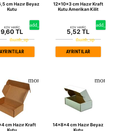
,5 cm Hazır Beyaz
12x10x3 cm Hazır Kraft
Kutu
Kutu Amerikan Kilit
KDV HARİÇ
KDV HARİÇ
9,60 TL
5,52 TL
AYRINTILAR
AYRINTILAR
4 cm Hazır Kraft
14x8x4 cm Hazır Beyaz
Kutu
Kutu