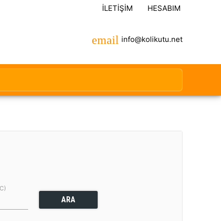
İLETIŞIM
HESABIM
info@kolikutu.net
(C)
ARA