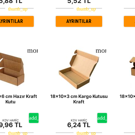
5,88 TL
5,52 TL
AYRINTILAR
AYRINTILAR
x6 cm Hazır Kraft
18x10x3 cm Kargo Kutusu
18x10x
Kutu
Kraft
KDV HARİÇ
KDV HARİÇ
9,96 TL
6,24 TL