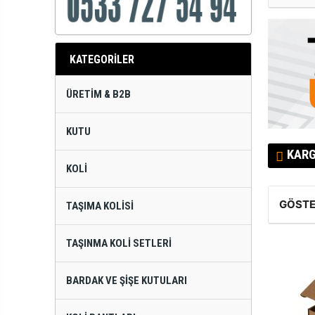
KATEGORİLER
ÜRETIM & B2B
KUTU
KAR
KOLI
GÖSTE
TAŞIMA KOLISI
TAŞINMA KOLI SETLERI
BARDAK VE ŞIŞE KUTULARI