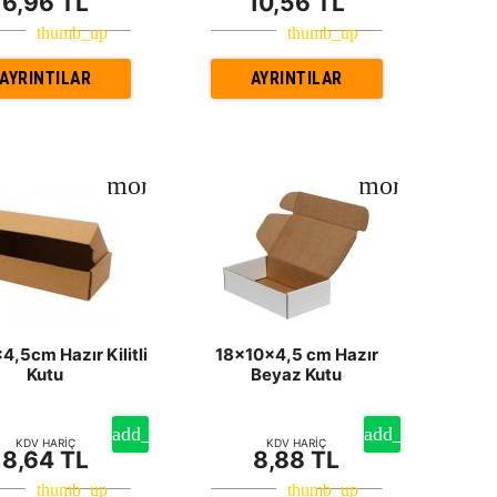
6,96 TL
10,56 TL
AYRINTILAR
AYRINTILAR
4,5cm Hazır Kilitli
18x10x4,5 cm Hazır
Kutu
Beyaz Kutu
KDV HARİÇ
KDV HARİÇ
8,64 TL
8,88 TL