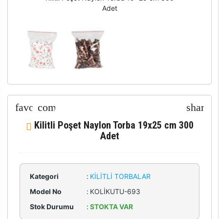
Adet
Kilitli Poşet Naylon Torba 19x25 cm 300
Adet
Kategori
:
KILITLI TORBALAR
Model No
:
KOLİKUTU-693
Stok Durumu
:
STOKTA VAR