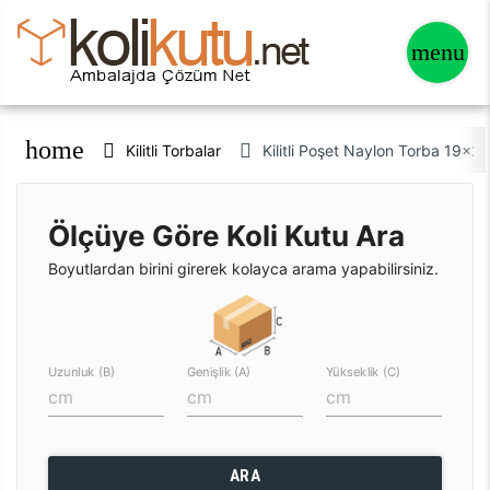
home
Kilitli Torbalar
Kilitli Poşet Naylon Torba 19x
Ölçüye Göre Koli Kutu Ara
Boyutlardan birini girerek kolayca arama yapabilirsiniz.
Uzunluk (B)
Genişlik (A)
Yükseklik (C)
ARA