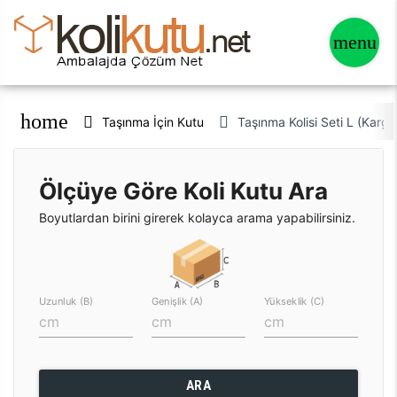
home
Taşınma İçin Kutu
Taşınma Kolisi Seti L (Karg
Ölçüye Göre Koli Kutu Ara
Boyutlardan birini girerek kolayca arama yapabilirsiniz.
Uzunluk (B)
Genişlik (A)
Yükseklik (C)
ARA