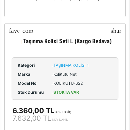
Taşınma Kolisi Seti L (Kargo Bedava)
Kategori
:
TAŞINMA KOLISI 1
Marka
:
KoliKutu.Net
Model No
:
KOLİKUTU-622
Stok Durumu
:
STOKTA VAR
6.360,00 TL
KDV HARİÇ
7.632,00 TL
KDV DAHİL