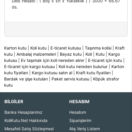
Desi Hesabı : ( Boy x En x Yükseklik ) / 3000 = 66.67
ds.
Karton kutu
|
Koli kutu
|
E-ticaret kutusu
|
Taşınma kolisi
|
Kraft
kutu
|
Ambalaj malzemeleri
|
Beyaz kutu
|
Koli
|
Kutu
|
Kargo
kutusu
|
Ev taşımak için koli nereden alınır
|
E-ticaret için kutu
|
E-ticaret için kargo kutusu
|
Koli kutu nereden bulunur
|
Karton
kutu fiyatları
|
Kargo kutusu satın al
|
Kraft kutu fiyatları
|
Bardak ve şişe kutuları
|
Paket servis kutusu
|
Köpük strafor
kutu
BİLGİLER
HESABIM
Banka Hesaplarımız
Hesabım
KoliKutu.Net Hakkında
Siparişlerim
Mesafeli Satış Sözleşmesi
Alış Veriş Listem