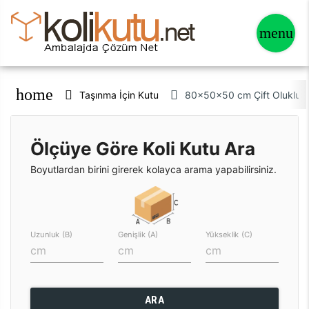
home
Taşınma İçin Kutu
80x50x50 cm Çift Oluklu Kr
Ölçüye Göre Koli Kutu Ara
Boyutlardan birini girerek kolayca arama yapabilirsiniz.
Uzunluk (B)
Genişlik (A)
Yükseklik (C)
ARA