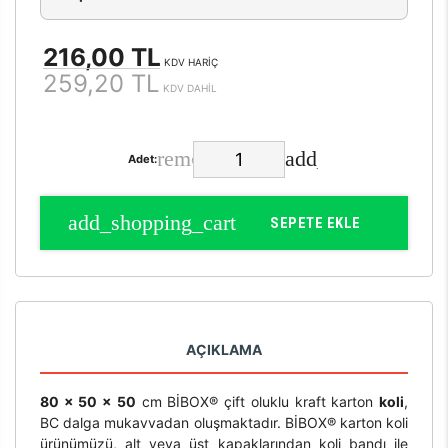
216,00 TL
KDV HARİÇ
259,20 TL
KDV DAHİL
Adet:
SEPETE EKLE
AÇIKLAMA
80 x 50 x 50
cm BİBOX® çift oluklu kraft karton
koli
,
BC dalga mukavvadan oluşmaktadır. BİBOX® karton koli
ürünümüzü, alt veya üst kapaklarından koli bandı ile