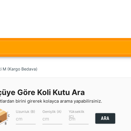
eti M (Kargo Bedava)
çüye Göre Koli Kutu Ara
lardan birini girerek kolayca arama yapabilirsiniz.
Uzunluk (B)
Genişlik (A)
Yükseklik
(C)
ARA