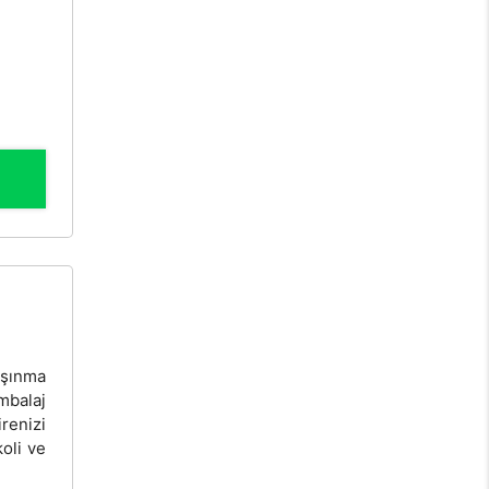
aşınma
mbalaj
renizi
koli ve