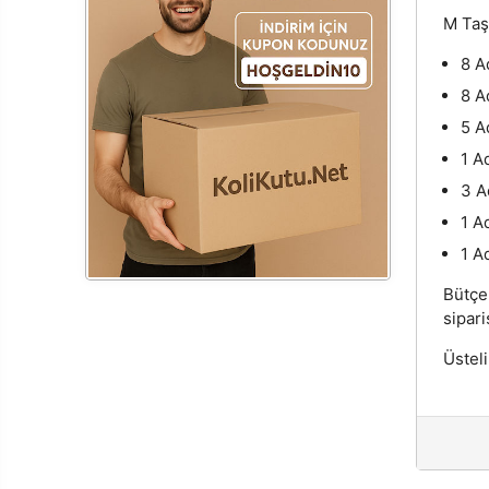
M Taşı
8 A
8 A
5 A
1 A
3 A
1 A
1 A
Bütçe
sipari
Üstel