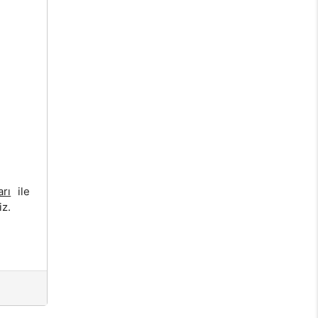
arı
ile
iz.