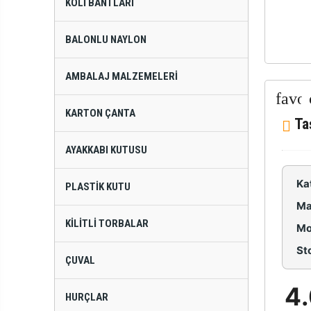
KOLI BANTLARI
BALONLU NAYLON
AMBALAJ MALZEMELERI
KARTON ÇANTA
Ta
AYAKKABI KUTUSU
Ka
PLASTIK KUTU
Ma
KILITLI TORBALAR
Mo
St
ÇUVAL
4
HURÇLAR