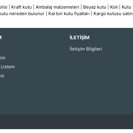
lisi
|
Kraft kutu
|
Ambalaj malzemeleri
|
Beyaz kutu
|
Koli
|
Kutu
 kutu nereden bulunur
|
Karton kutu fiyatları
|
Kargo kutusu satın
M
İLETIŞIM
İletişim Bilgileri
rim
ş Listem
si