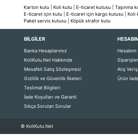
Karton kutu
|
Koli kutu
|
E-ticaret kutusu
|
Taşınma ko
E-ticaret için kutu
|
E-ticaret için kargo kutusu
|
Koli
Paket servis kutusu
|
Köpük strafor kutu
BİLGİLER
HESABI
Banka Hesaplarımız
Hesabım
KoliKutu.Net Hakkında
Siparişle
Mesafeli Satış Sözleşmesi
Alış Veri
Gizlilik ve Güvenlik İlkeleri
Ürün İade
Teslimat Bilgileri
İade Koşulları ve Garanti
Sıkça Sorulan Sorular
© KoliKutu.Net