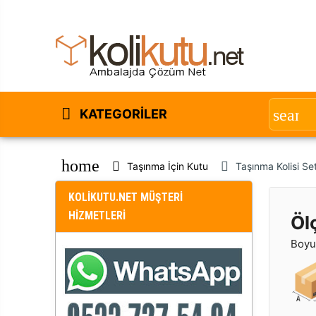
KATEGORILER
home
Taşınma İçin Kutu
Taşınma Kolisi S
KOLİKUTU.NET MÜŞTERİ
HİZMETLERİ
Öl
Boyut