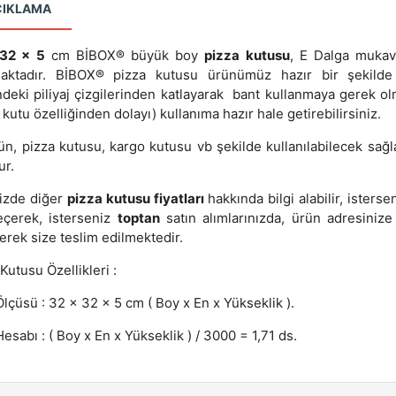
ÇIKLAMA
32 x 5
cm BİBOX® büyük boy
pizza kutusu
, E Dalga muka
aktadır. BİBOX® pizza kutusu ürünümüz hazır bir şekilde
ndeki piliyaj çizgilerinden katlayarak bant kullanmaya gerek o
li kutu özelliğinden dolayı) kullanıma hazır hale getirebilirsiniz.
ün, pizza kutusu, kargo kutusu vb şekilde kullanılabilecek sağl
ur.
izde diğer
pizza kutusu fiyatları
hakkında bilgi alabilir, isterse
eçerek, isterseniz
toptan
satın alımlarınızda, ürün adresinize
lerek size teslim edilmektedir.
Kutusu Özellikleri :
lçüsü : 32 x 32 x 5 cm ( Boy x En x Yükseklik ).
esabı : ( Boy x En x Yükseklik ) / 3000 = 1,71 ds.