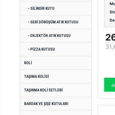
Mo
- SILINDIR KUTU
St
De
- GERI DÖNÜŞÜM ATIK KUTUSU
2
- ENJEKTÖR ATIK KUTUSU
31,
- PIZZA KUTUSU
KOLI
TAŞIMA KOLISI
TAŞINMA KOLI SETLERI
BARDAK VE ŞIŞE KUTULARI