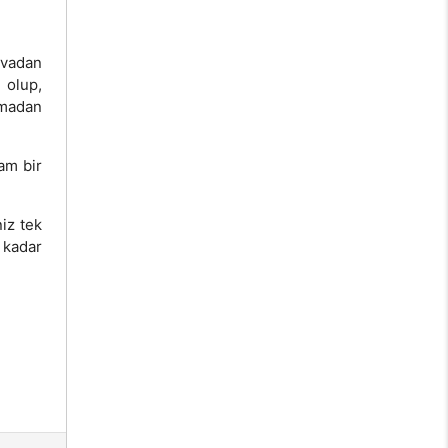
vvadan
 olup,
lmadan
am bir
niz tek
 kadar