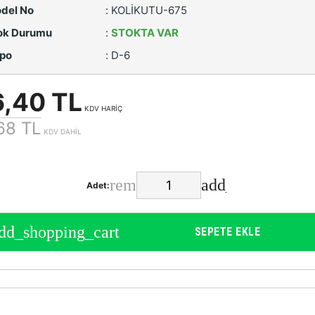
del No
:
KOLİKUTU-675
ok Durumu
:
STOKTA VAR
po
:
D-6
6,40 TL
KDV HARİÇ
68 TL
KDV DAHİL
Adet:
SEPETE EKLE