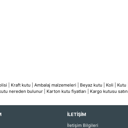
lisi
|
Kraft kutu
|
Ambalaj malzemeleri
|
Beyaz kutu
|
Koli
|
Kutu
 kutu nereden bulunur
|
Karton kutu fiyatları
|
Kargo kutusu satın
M
İLETIŞIM
İletişim Bilgileri