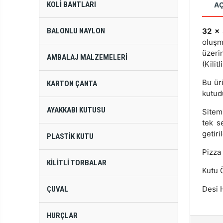
KOLI BANTLARI
A
BALONLU NAYLON
32 x 
oluşm
üzeri
AMBALAJ MALZEMELERI
(Kilit
Bu ür
KARTON ÇANTA
kutud
AYAKKABI KUTUSU
Sitem
tek s
getiri
PLASTIK KUTU
Pizza 
KILITLI TORBALAR
Kutu Ö
Desi H
ÇUVAL
HURÇLAR