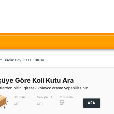
m Büyük Boy Pizza Kutusu
çüye Göre Koli Kutu Ara
lardan birini girerek kolayca arama yapabilirsiniz.
Uzunluk (B)
Genişlik (A)
Yükseklik
(C)
ARA