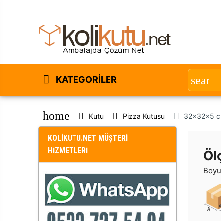
KATEGORILER
home
Kutu
Pizza Kutusu
32x32x5 c
KOLİKUTU.NET MÜŞTERİ
HİZMETLERİ
Öl
Boyut