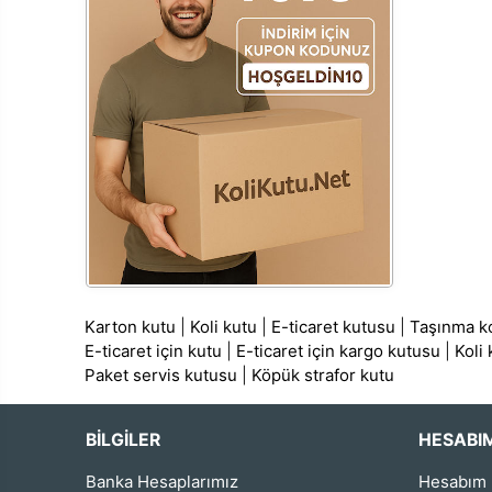
Karton kutu
|
Koli kutu
|
E-ticaret kutusu
|
Taşınma ko
E-ticaret için kutu
|
E-ticaret için kargo kutusu
|
Koli
Paket servis kutusu
|
Köpük strafor kutu
BİLGİLER
HESABI
Banka Hesaplarımız
Hesabım