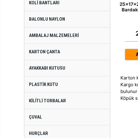
KOLI BANTLARI
25x17x2
Bardak 
BALONLU NAYLON
AMBALAJ MALZEMELERI
KARTON ÇANTA
AYAKKABI KUTUSU
Karton 
PLASTIK KUTU
Kargo k
bulunur
Köpük s
KILITLI TORBALAR
ÇUVAL
HURÇLAR