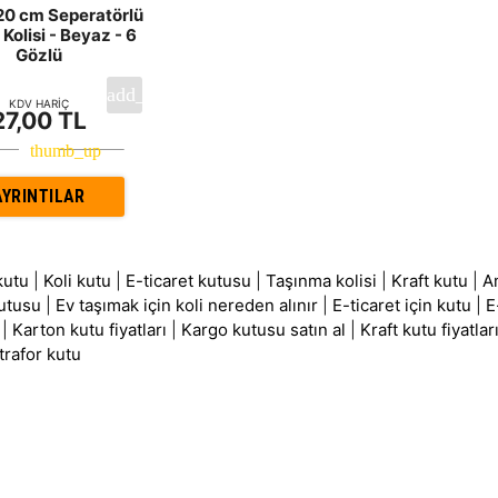
0 cm Seperatörlü
Kolisi - Beyaz - 6
Gözlü
KDV HARİÇ
27,00 TL
AYRINTILAR
kutu
|
Koli kutu
|
E-ticaret kutusu
|
Taşınma kolisi
|
Kraft kutu
|
A
utusu
|
Ev taşımak için koli nereden alınır
|
E-ticaret için kutu
|
E
|
Karton kutu fiyatları
|
Kargo kutusu satın al
|
Kraft kutu fiyatlar
trafor kutu