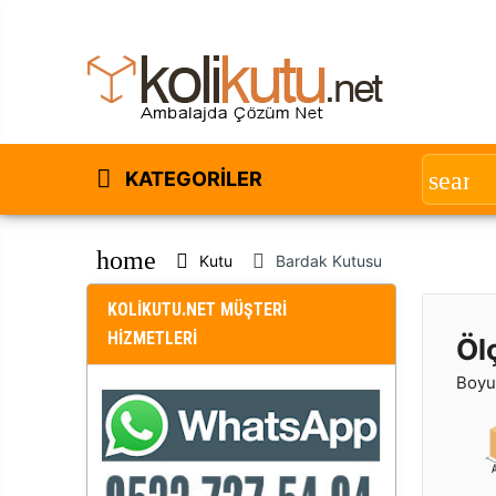
KATEGORILER
home
Kutu
Bardak Kutusu
KOLİKUTU.NET MÜŞTERİ
HİZMETLERİ
Öl
Boyut