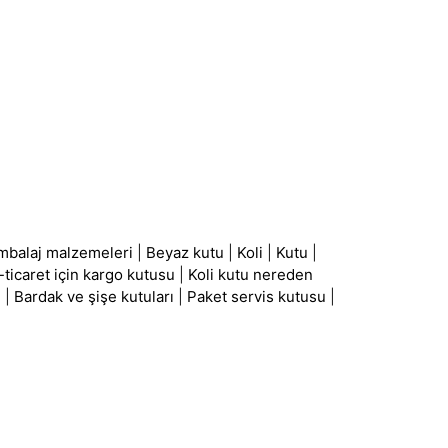
mbalaj malzemeleri
|
Beyaz kutu
|
Koli
|
Kutu
|
-ticaret için kargo kutusu
|
Koli kutu nereden
ı
|
Bardak ve şişe kutuları
|
Paket servis kutusu
|