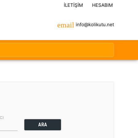
İLETIŞIM
HESABIM
info@kolikutu.net
(C)
ARA