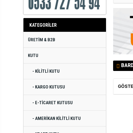
KATEGORİLER
ÜRETIM & B2B
KUTU
BAR
- KILITLI KUTU
GÖSTE
- KARGO KUTUSU
- E-TICARET KUTUSU
- AMERIKAN KILITLI KUTU