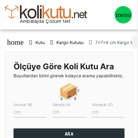
home
Kutu
Kargo Kutusu
7x7x4 cm Kargo Kutu
Ölçüye Göre Koli Kutu Ara
Boyutlardan birini girerek kolayca arama yapabilirsiniz.
Uzunluk (B)
Genişlik (A)
Yükseklik (C)
ARA