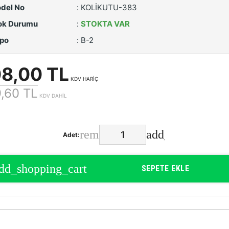
del No
:
KOLİKUTU-383
ok Durumu
:
STOKTA VAR
po
:
B-2
08,00 TL
KDV HARİÇ
,60 TL
KDV DAHİL
Adet:
SEPETE EKLE