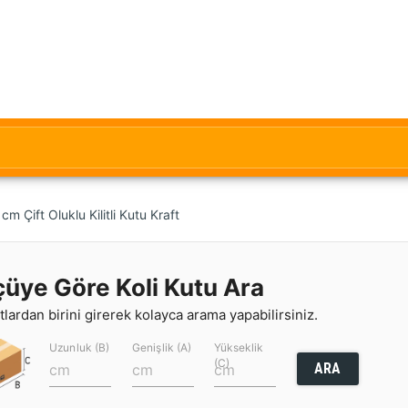
 Çift Oluklu Kilitli Kutu Kraft
çüye Göre Koli Kutu Ara
lardan birini girerek kolayca arama yapabilirsiniz.
Uzunluk (B)
Genişlik (A)
Yükseklik
(C)
ARA