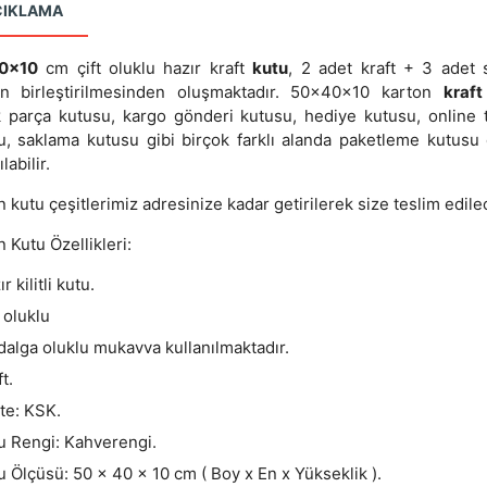
ÇIKLAMA
0x10
cm çift oluklu hazır kraft
kutu
, 2 adet kraft + 3 adet
ın birleştirilmesinden oluşmaktadır. 50x40x10 karton
kraft
 parça kutusu, kargo gönderi kutusu, hediye kutusu, online t
u, saklama kutusu gibi birçok farklı alanda paketleme kutusu 
labilir.
 kutu çeşitlerimiz adresinize kadar getirilerek size teslim edilec
 Kutu Özellikleri:
r kilitli kutu.
t oluklu
dalga oluklu mukavva kullanılmaktadır.
t.
ite: KSK.
u Rengi: Kahverengi.
u Ölçüsü: 50 x 40 x 10 cm ( Boy x En x Yükseklik ).