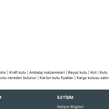
lisi
|
Kraft kutu
|
Ambalaj malzemeleri
|
Beyaz kutu
|
Koli
|
Kutu
 kutu nereden bulunur
|
Karton kutu fiyatları
|
Kargo kutusu satın
M
İLETIŞIM
İletişim Bilgileri