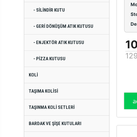
Mo
- SILINDIR KUTU
St
De
- GERI DÖNÜŞÜM ATIK KUTUSU
1
- ENJEKTÖR ATIK KUTUSU
129
- PIZZA KUTUSU
KOLI
TAŞIMA KOLISI
TAŞINMA KOLI SETLERI
BARDAK VE ŞIŞE KUTULARI