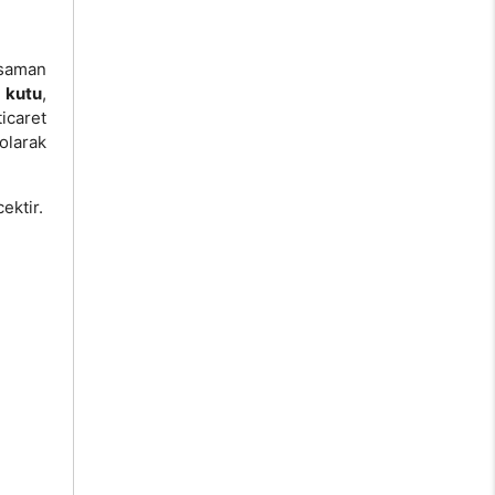
 saman
 kutu
,
icaret
olarak
ektir.