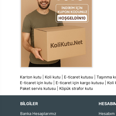
Karton kutu
|
Koli kutu
|
E-ticaret kutusu
|
Taşınma ko
E-ticaret için kutu
|
E-ticaret için kargo kutusu
|
Koli
Paket servis kutusu
|
Köpük strafor kutu
BİLGİLER
HESABI
Banka Hesaplarımız
Hesabım