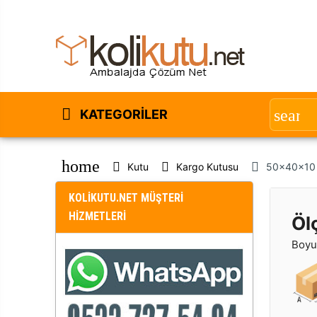
KATEGORILER
home
Kutu
Kargo Kutusu
50x40x10 cm
KOLİKUTU.NET MÜŞTERİ
HİZMETLERİ
Öl
Boyut