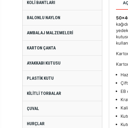
KOLI BANTLARI
A
BALONLU NAYLON
50x4
kağıd
yedek
AMBALAJ MALZEMELERI
kutus
kullanı
KARTON ÇANTA
Karton
AYAKKABI KUTUSU
Karton
Hazı
PLASTIK KUTU
Çif
EB 
KILITLI TORBALAR
Kraf
Kal
ÇUVAL
Kut
HURÇLAR
Kut