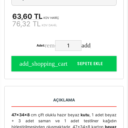
63,60 TL
KDV HARİÇ
76,32 TL
KDV DAHİL
Adet:
SEPETE EKLE
AÇIKLAMA
47x34x8
cm çift oluklu hazır beyaz
kutu
, 1 adet beyaz
+ 3 adet saman ve 1 adet testliner kağıdın
birleştirilmesinden oluşmaktadır. 47x34x8 karton
beyaz