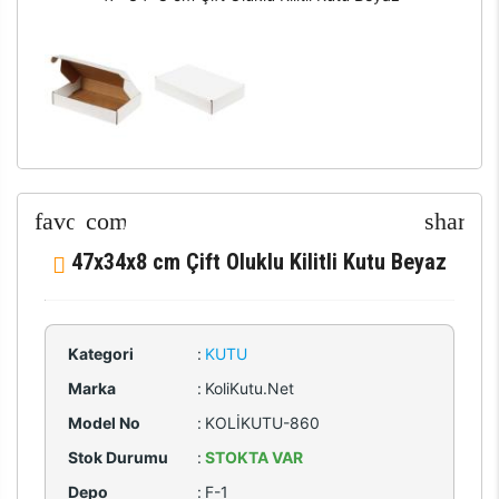
47x34x8 cm Çift Oluklu Kilitli Kutu Beyaz
Kategori
:
KUTU
Marka
:
KoliKutu.Net
Model No
:
KOLİKUTU-860
Stok Durumu
:
STOKTA VAR
Depo
:
F-1