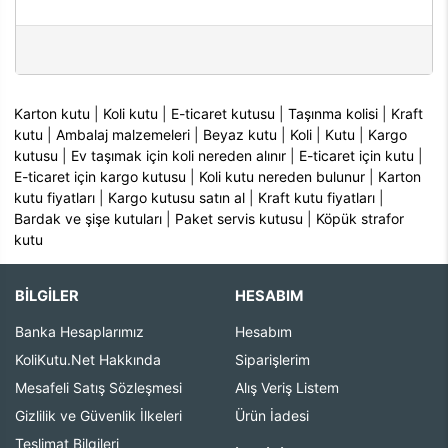
Karton kutu
|
Koli kutu
|
E-ticaret kutusu
|
Taşınma kolisi
|
Kraft
kutu
|
Ambalaj malzemeleri
|
Beyaz kutu
|
Koli
|
Kutu
|
Kargo
kutusu
|
Ev taşımak için koli nereden alınır
|
E-ticaret için kutu
|
E-ticaret için kargo kutusu
|
Koli kutu nereden bulunur
|
Karton
kutu fiyatları
|
Kargo kutusu satın al
|
Kraft kutu fiyatları
|
Bardak ve şişe kutuları
|
Paket servis kutusu
|
Köpük strafor
kutu
BİLGİLER
HESABIM
Banka Hesaplarımız
Hesabım
KoliKutu.Net Hakkında
Siparişlerim
Mesafeli Satış Sözleşmesi
Alış Veriş Listem
Gizlilik ve Güvenlik İlkeleri
Ürün İadesi
Teslimat Bilgileri