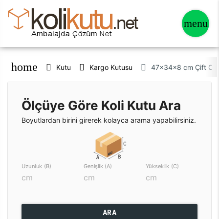
home
Kutu
Kargo Kutusu
47x34x8 cm Çift Olukl
Ölçüye Göre Koli Kutu Ara
Boyutlardan birini girerek kolayca arama yapabilirsiniz.
Uzunluk (B)
Genişlik (A)
Yükseklik (C)
ARA