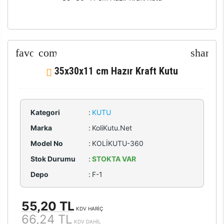
35x30x11 cm Hazır Kraft Kutu
Kategori
:
KUTU
Marka
:
KoliKutu.Net
Model No
:
KOLİKUTU-360
Stok Durumu
:
STOKTA VAR
Depo
:
F-1
55,20 TL
KDV HARİÇ
66,24 TL
KDV DAHİL