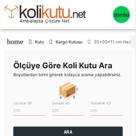
home
Kutu
Kargo Kutusu
35x30x11 cm Hazır K
Ölçüye Göre Koli Kutu Ara
Boyutlardan birini girerek kolayca arama yapabilirsiniz.
Uzunluk (B)
Genişlik (A)
Yükseklik (C)
ARA