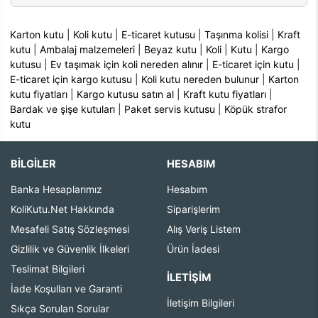
Karton kutu
|
Koli kutu
|
E-ticaret kutusu
|
Taşınma kolisi
|
Kraft
kutu
|
Ambalaj malzemeleri
|
Beyaz kutu
|
Koli
|
Kutu
|
Kargo
kutusu
|
Ev taşımak için koli nereden alınır
|
E-ticaret için kutu
|
E-ticaret için kargo kutusu
|
Koli kutu nereden bulunur
|
Karton
kutu fiyatları
|
Kargo kutusu satın al
|
Kraft kutu fiyatları
|
Bardak ve şişe kutuları
|
Paket servis kutusu
|
Köpük strafor
kutu
BİLGİLER
HESABIM
Banka Hesaplarımız
Hesabım
KoliKutu.Net Hakkında
Siparişlerim
Mesafeli Satış Sözleşmesi
Alış Veriş Listem
Gizlilik ve Güvenlik İlkeleri
Ürün İadesi
Teslimat Bilgileri
İLETIŞIM
İade Koşulları ve Garanti
İletişim Bilgileri
Sıkça Sorulan Sorular