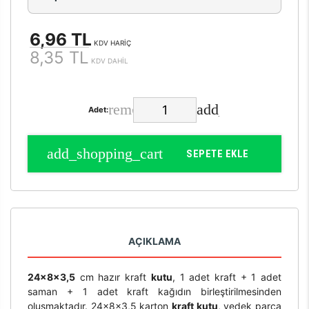
6,96 TL
KDV HARİÇ
8,35 TL
KDV DAHİL
Adet:
SEPETE EKLE
AÇIKLAMA
24x8x3,5
cm hazır kraft
kutu
, 1 adet kraft + 1 adet
saman + 1 adet kraft kağıdın birleştirilmesinden
oluşmaktadır. 24x8x3,5 karton
kraft kutu
, yedek parça