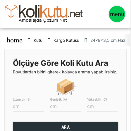
home
Kutu
Kargo Kutusu
24x8x3,5 cm Hazır Kut
Ölçüye Göre Koli Kutu Ara
Boyutlardan birini girerek kolayca arama yapabilirsiniz.
Uzunluk (B)
Genişlik (A)
Yükseklik (C)
ARA