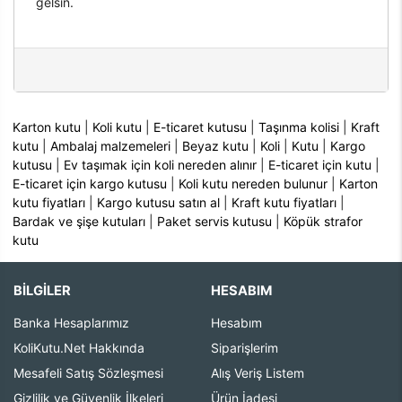
gelsin.
Karton kutu
|
Koli kutu
|
E-ticaret kutusu
|
Taşınma kolisi
|
Kraft
kutu
|
Ambalaj malzemeleri
|
Beyaz kutu
|
Koli
|
Kutu
|
Kargo
kutusu
|
Ev taşımak için koli nereden alınır
|
E-ticaret için kutu
|
E-ticaret için kargo kutusu
|
Koli kutu nereden bulunur
|
Karton
kutu fiyatları
|
Kargo kutusu satın al
|
Kraft kutu fiyatları
|
Bardak ve şişe kutuları
|
Paket servis kutusu
|
Köpük strafor
kutu
BİLGİLER
HESABIM
Banka Hesaplarımız
Hesabım
KoliKutu.Net Hakkında
Siparişlerim
Mesafeli Satış Sözleşmesi
Alış Veriş Listem
Gizlilik ve Güvenlik İlkeleri
Ürün İadesi