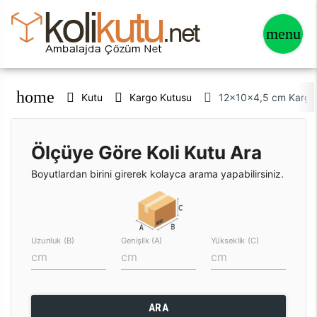
home
Kutu
Kargo Kutusu
12x10x4,5 cm Kargo 
Ölçüye Göre Koli Kutu Ara
Boyutlardan birini girerek kolayca arama yapabilirsiniz.
Uzunluk (B)
Genişlik (A)
Yükseklik (C)
ARA