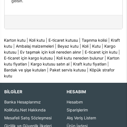
gelsin.
Karton kutu
|
Koli kutu
|
E-ticaret kutusu
|
Taşınma kolisi
|
Kraft
kutu
|
Ambalaj malzemeleri
|
Beyaz kutu
|
Koli
|
Kutu
|
Kargo
kutusu
|
Ev taşımak için koli nereden alınır
|
E-ticaret için kutu
|
E-ticaret için kargo kutusu
|
Koli kutu nereden bulunur
|
Karton
kutu fiyatları
|
Kargo kutusu satın al
|
Kraft kutu fiyatları
|
Bardak ve şişe kutuları
|
Paket servis kutusu
|
Köpük strafor
kutu
BİLGİLER
HESABIM
Banka Hesaplarımız
Hesabım
KoliKutu.Net Hakkında
Siparişlerim
Mesafeli Satış Sözleşmesi
Alış Veriş Listem
Gizlilik ve Güvenlik İlkeleri
Ürün İadesi