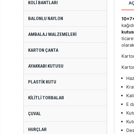
KOLI BANTLARI
A
BALONLU NAYLON
10x7
kağıd
kutus
AMBALAJ MALZEMELERI
ticar
olarak
KARTON ÇANTA
Karton
AYAKKABI KUTUSU
Karton
Haz
PLASTIK KUTU
Kraf
Kal
KILITLI TORBALAR
E d
Kut
ÇUVAL
Kut
HURÇLAR
Des