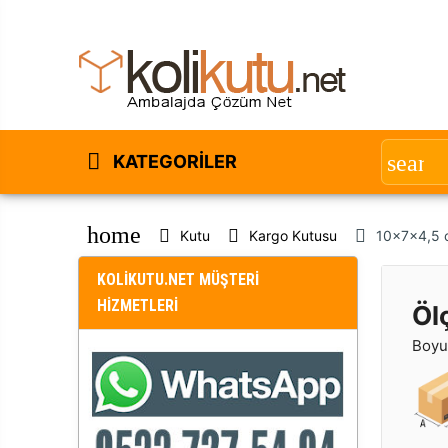
KATEGORILER
home
Kutu
Kargo Kutusu
10x7x4,5 
KOLİKUTU.NET MÜŞTERİ
HİZMETLERİ
Öl
Boyut