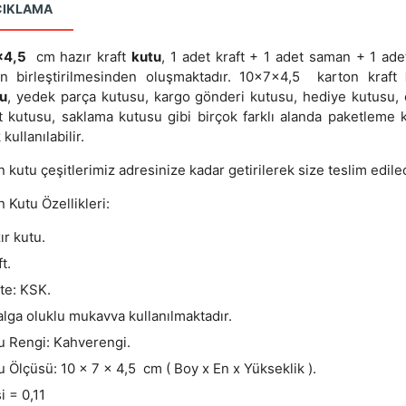
ÇIKLAMA
x4,5
cm hazır kraft
kutu
, 1 adet kraft + 1 adet saman + 1 adet
ın birleştirilmesinden oluşmaktadır. 10x7x4,5 karton kraft
u
, yedek parça kutusu, kargo gönderi kutusu, hediye kutusu, 
et kutusu, saklama kutusu gibi birçok farklı alanda paketleme 
 kullanılabilir.
 kutu çeşitlerimiz adresinize kadar getirilerek size teslim edilec
 Kutu Özellikleri:
ır kutu.
t.
ite: KSK.
alga oluklu mukavva kullanılmaktadır.
u Rengi: Kahverengi.
u Ölçüsü: 10 x 7 x 4,5 cm ( Boy x En x Yükseklik ).
i = 0,11