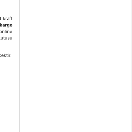
 kraft
kargo
online
kutusu
ektir.