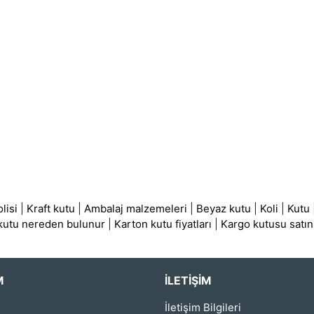
lisi
|
Kraft kutu
|
Ambalaj malzemeleri
|
Beyaz kutu
|
Koli
|
Kutu
 kutu nereden bulunur
|
Karton kutu fiyatları
|
Kargo kutusu satın
M
İLETIŞIM
İletişim Bilgileri