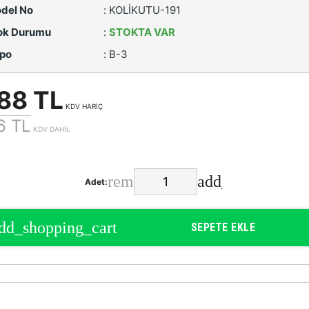
del No
:
KOLİKUTU-191
ok Durumu
:
STOKTA VAR
po
:
B-3
88 TL
KDV HARİÇ
6 TL
KDV DAHİL
Adet:
SEPETE EKLE