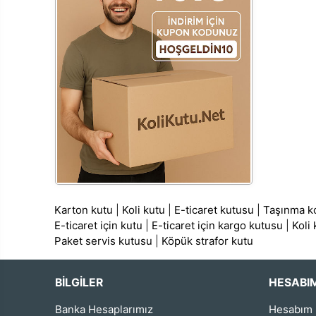
Karton kutu
|
Koli kutu
|
E-ticaret kutusu
|
Taşınma ko
E-ticaret için kutu
|
E-ticaret için kargo kutusu
|
Koli
Paket servis kutusu
|
Köpük strafor kutu
BİLGİLER
HESABI
Banka Hesaplarımız
Hesabım