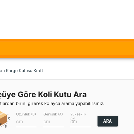
cm Kargo Kutusu Kraft
çüye Göre Koli Kutu Ara
lardan birini girerek kolayca arama yapabilirsiniz.
Uzunluk (B)
Genişlik (A)
Yükseklik
(C)
ARA