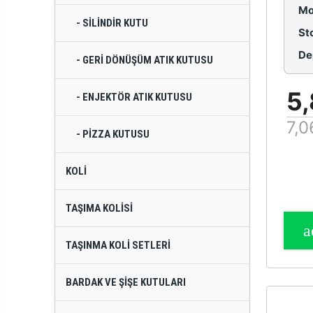
Mo
- SILINDIR KUTU
St
De
- GERI DÖNÜŞÜM ATIK KUTUSU
5,
- ENJEKTÖR ATIK KUTUSU
7,0
- PIZZA KUTUSU
KOLI
TAŞIMA KOLISI
TAŞINMA KOLI SETLERI
BARDAK VE ŞIŞE KUTULARI