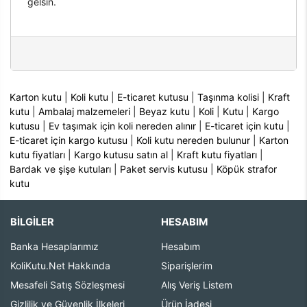
gelsin.
Karton kutu
|
Koli kutu
|
E-ticaret kutusu
|
Taşınma kolisi
|
Kraft
kutu
|
Ambalaj malzemeleri
|
Beyaz kutu
|
Koli
|
Kutu
|
Kargo
kutusu
|
Ev taşımak için koli nereden alınır
|
E-ticaret için kutu
|
E-ticaret için kargo kutusu
|
Koli kutu nereden bulunur
|
Karton
kutu fiyatları
|
Kargo kutusu satın al
|
Kraft kutu fiyatları
|
Bardak ve şişe kutuları
|
Paket servis kutusu
|
Köpük strafor
kutu
BİLGİLER
HESABIM
Banka Hesaplarımız
Hesabım
KoliKutu.Net Hakkında
Siparişlerim
Mesafeli Satış Sözleşmesi
Alış Veriş Listem
Gizlilik ve Güvenlik İlkeleri
Ürün İadesi