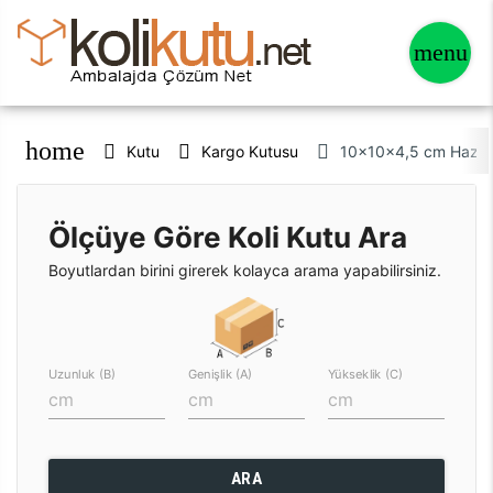
home
Kutu
Kargo Kutusu
10x10x4,5 cm Hazır 
Ölçüye Göre Koli Kutu Ara
Boyutlardan birini girerek kolayca arama yapabilirsiniz.
Uzunluk (B)
Genişlik (A)
Yükseklik (C)
ARA