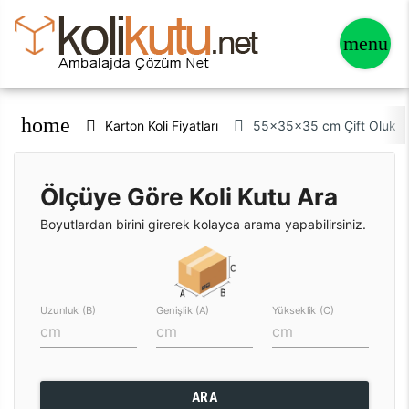
home
Karton Koli Fiyatları
55x35x35 cm Çift Oluklu 
Ölçüye Göre Koli Kutu Ara
Boyutlardan birini girerek kolayca arama yapabilirsiniz.
Uzunluk (B)
Genişlik (A)
Yükseklik (C)
ARA