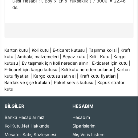
Desi Hesabı : ( Boy x En x Yükseklik ) / 3000 = 22.46
ds.
Karton kutu
|
Koli kutu
|
E-ticaret kutusu
|
Taşınma kolisi
|
Kraft
kutu
|
Ambalaj malzemeleri
|
Beyaz kutu
|
Koli
|
Kutu
|
Kargo
kutusu
|
Ev taşımak için koli nereden alınır
|
E-ticaret için kutu
|
E-ticaret için kargo kutusu
|
Koli kutu nereden bulunur
|
Karton
kutu fiyatları
|
Kargo kutusu satın al
|
Kraft kutu fiyatları
|
Bardak ve şişe kutuları
|
Paket servis kutusu
|
Köpük strafor
kutu
BİLGİLER
HESABIM
Banka Hesaplarımız
Hesabım
KoliKutu.Net Hakkında
Siparişlerim
Mesafeli Satış Sözleşmesi
Alış Veriş Listem