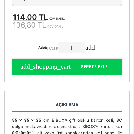
114,00 TL
KDV HARİÇ
136,80 TL
KDV DAHİL
Adet:
SEPETE EKLE
AÇIKLAMA
55 x 35 x 35
cm BİBOX® çift oluklu karton
koli
, BC
dalga mukavvadan oluşmaktadır. BİBOX® karton koli
ürünümüzü, alt veya üst kapaklarından koli bandı ile