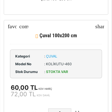
Çuval 100x200 cm
Kategori
:
ÇUVAL
Model No
:
KOLİKUTU-460
Stok Durumu
:
STOKTA VAR
60,00 TL
KDV HARİÇ
72,00 TL
KDV DAHİL