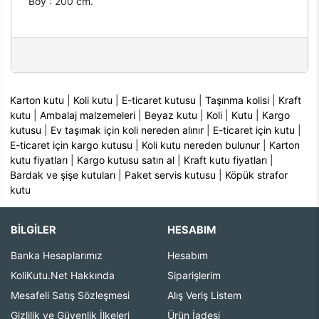
Boy : 200 cm.
Karton kutu
|
Koli kutu
|
E-ticaret kutusu
|
Taşınma kolisi
|
Kraft
kutu
|
Ambalaj malzemeleri
|
Beyaz kutu
|
Koli
|
Kutu
|
Kargo
kutusu
|
Ev taşımak için koli nereden alınır
|
E-ticaret için kutu
|
E-ticaret için kargo kutusu
|
Koli kutu nereden bulunur
|
Karton
kutu fiyatları
|
Kargo kutusu satın al
|
Kraft kutu fiyatları
|
Bardak ve şişe kutuları
|
Paket servis kutusu
|
Köpük strafor
kutu
BİLGİLER
HESABIM
Banka Hesaplarımız
Hesabım
KoliKutu.Net Hakkında
Siparişlerim
Mesafeli Satış Sözleşmesi
Alış Veriş Listem
Gizlilik ve Güvenlik İlkeleri
Ürün İadesi