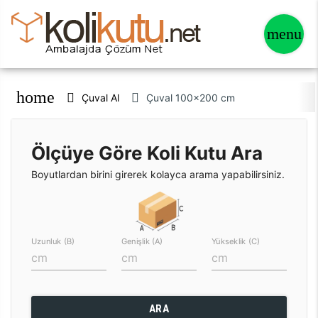
home
Çuval Al
Çuval 100x200 cm
Ölçüye Göre Koli Kutu Ara
Boyutlardan birini girerek kolayca arama yapabilirsiniz.
Uzunluk (B)
Genişlik (A)
Yükseklik (C)
ARA