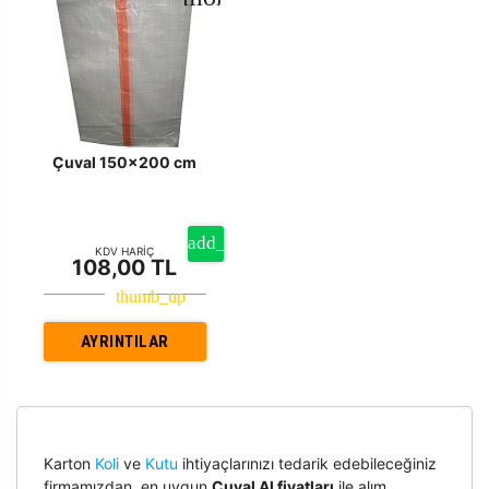
Çuval 150x200 cm
KDV HARİÇ
108,00 TL
AYRINTILAR
Karton
Koli
ve
Kutu
ihtiyaçlarınızı tedarik edebileceğiniz
firmamızdan, en uygun
Çuval Al fiyatları
ile alım