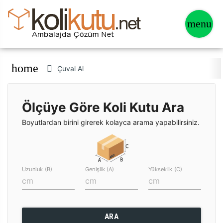
home
Çuval Al
Ölçüye Göre Koli Kutu Ara
Boyutlardan birini girerek kolayca arama yapabilirsiniz.
Uzunluk (B)
Genişlik (A)
Yükseklik (C)
ARA