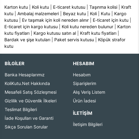
Karton kutu
|
Koli kutu
|
E-ticaret kutusu
|
Taşınma kolisi
|
Kraft
kutu
|
Ambalaj malzemeleri
|
Beyaz kutu
|
Koli
|
Kutu
|
Kargo
kutusu
|
Ev taşımak için koli nereden alınır
|
E-ticaret için kutu
|
E-ticaret için kargo kutusu
|
Koli kutu nereden bulunur
|
Karton
kutu fiyatları
|
Kargo kutusu satın al
|
Kraft kutu fiyatları
|
Bardak ve şişe kutuları
|
Paket servis kutusu
|
Köpük strafor
kutu
BİLGİLER
HESABIM
Banka Hesaplarımız
Hesabım
KoliKutu.Net Hakkında
Siparişlerim
Mesafeli Satış Sözleşmesi
Alış Veriş Listem
Gizlilik ve Güvenlik İlkeleri
Ürün İadesi
Teslimat Bilgileri
İLETIŞIM
İade Koşulları ve Garanti
İletişim Bilgileri
Sıkça Sorulan Sorular