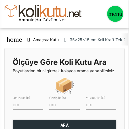
home
Amaçsız Kutu
35x25x15 cm Koli Kraft Tek Ol
Ölçüye Göre Koli Kutu Ara
Boyutlardan birini girerek kolayca arama yapabilirsiniz.
Uzunluk (B)
Genişlik (A)
Yükseklik (C)
ARA