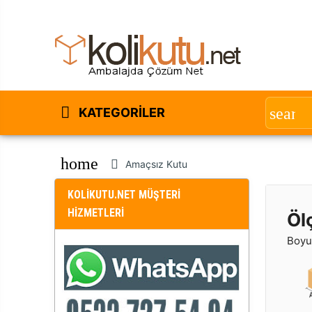
KATEGORILER
home
Amaçsız Kutu
KOLİKUTU.NET MÜŞTERİ
HİZMETLERİ
Öl
Boyut