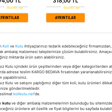
74,00 TL
318,00 TL
AYRINTILAR
AYRINTILAR
on
Koli
ve
Kutu
ihtiyaçlarınızı tedarik edebileceğiniz firmamızda
ak ambalaj malzemesi taleplerinize çözüm bulabilirsiniz. Amaçs
ğiniz miktarda ürün satın alabilirsiniz.
z Kutu içindeki ürün çeşitlerinden veya diğer kategorilerden ala
arda adrese teslim KARGO BEDAVA fırsatından yararlanabilirsini
m yapabilirsiniz.
z Kutu ve satışını yaptığımız diğer tüm koli, kutu ürünleri dikkat
inize gönderilmektedir.
teslimat
kolikutu.net
'de.
e
kutu
ve diğer ambalaj malzemelerinin bulunduğu bu sitemizd
eceğiniz ürünlere ait özellik ve fiyat bilgilerini bu sayfada bulabil