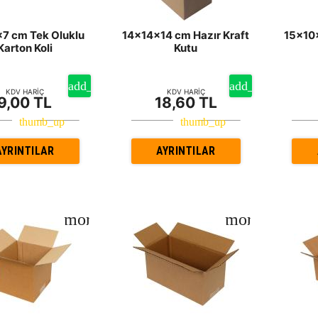
7 cm Tek Oluklu
14x14x14 cm Hazır Kraft
15x10
Karton Koli
Kutu
KDV HARİÇ
KDV HARİÇ
9,00 TL
18,60 TL
AYRINTILAR
AYRINTILAR