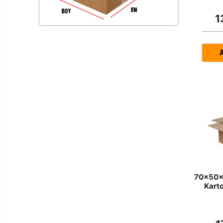
1
70x50x5
Karto