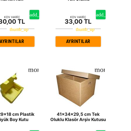
KDV HARİÇ
KDV HARİÇ
30,00 TL
33,00 TL
AYRINTILAR
AYRINTILAR
9x18 cm Plastik
41x34x29,5 cm Tek
üyük Boy Kutu
Oluklu Klasör Arşiv Kutusu