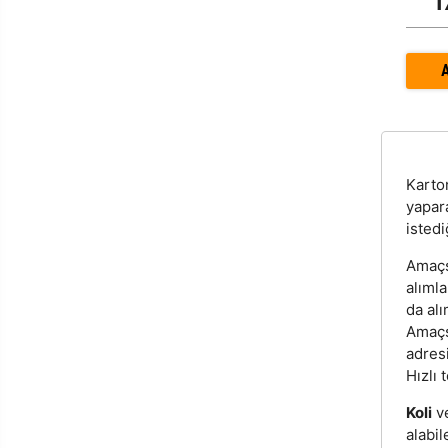
1
Kart
yapar
istedi
Amaçsı
alıml
da alı
Amaçsı
adres
Hızlı 
Koli
v
alabil