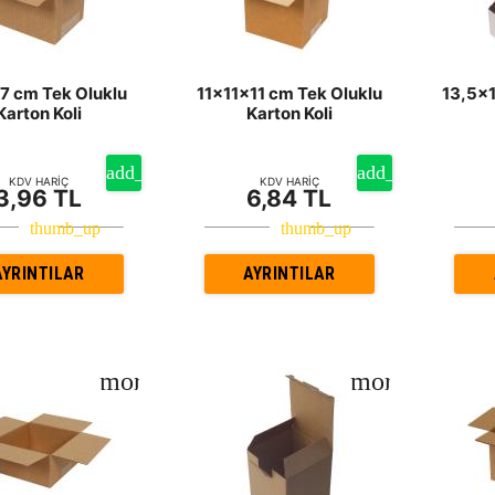
7 cm Tek Oluklu
11x11x11 cm Tek Oluklu
13,5x
Karton Koli
Karton Koli
KDV HARİÇ
KDV HARİÇ
3,96 TL
6,84 TL
AYRINTILAR
AYRINTILAR