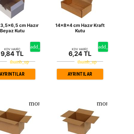
13,5x6,5 cm Hazır
14x8x4 cm Hazır Kraft
Beyaz Kutu
Kutu
KDV HARİÇ
KDV HARİÇ
9,84 TL
6,24 TL
AYRINTILAR
AYRINTILAR