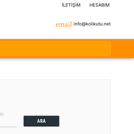
İLETIŞIM
HESABIM
info@kolikutu.net
(C)
ARA