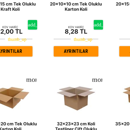
15 cm Tek Oluklu
20x10x10 cm Tek Oluklu
20x15x
Kraft Koli
Karton Koli
KDV HARİÇ
KDV HARİÇ
12,00 TL
8,28 TL
AYRINTILAR
AYRINTILAR
20 cm Tek Oluklu
32x23x23 cm Koli
35x20x
Karton Koli
Testliner Çift Oluklu