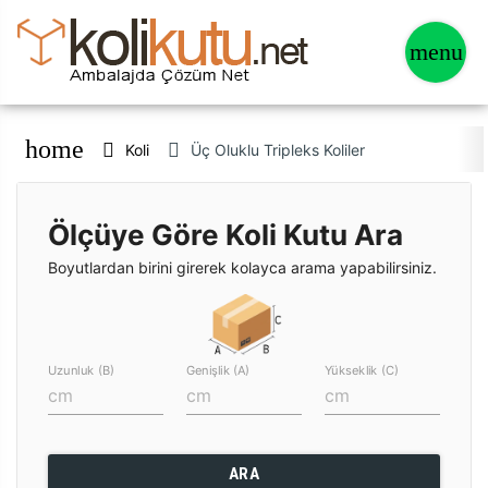
home
Koli
Üç Oluklu Tripleks Koliler
Ölçüye Göre Koli Kutu Ara
Boyutlardan birini girerek kolayca arama yapabilirsiniz.
Uzunluk (B)
Genişlik (A)
Yükseklik (C)
ARA