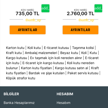
KDV HARİÇ
KDV HARİÇ
735,00 TL
2.760,00 TL
AYRINTILAR
AYRINTILAR
Karton kutu
|
Koli kutu
|
E-ticaret kutusu
|
Taşınma kolisi
|
Kraft kutu
|
Ambalaj malzemeleri
|
Beyaz kutu
|
Koli
|
Kutu
|
Kargo kutusu
|
Ev taşımak için koli nereden alınır
|
E-ticaret
için kutu
|
E-ticaret için kargo kutusu
|
Koli kutu nereden
bulunur
|
Karton kutu fiyatları
|
Kargo kutusu satın al
|
Kraft
kutu fiyatları
|
Bardak ve şişe kutuları
|
Paket servis kutusu
|
Köpük strafor kutu
BİLGİLER
HESABIM
Banka Hesaplarımız
Hesabım