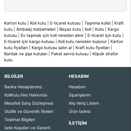
Karton kutu
|
Koli kutu
|
E-ticaret kutusu
|
Taşınma kolisi
|
Kraft
kutu
|
Ambalaj malzemeleri
|
Beyaz kutu
|
Koli
|
Kutu
|
Kargo
kutusu
|
Ev taşımak için koli nereden alınır
|
E-ticaret için kutu
|
E-ticaret için kargo kutusu
|
Koli kutu nereden bulunur
|
Karton
kutu fiyatları
|
Kargo kutusu satın al
|
Kraft kutu fiyatları
|
Bardak ve şişe kutuları
|
Paket servis kutusu
|
Köpük strafor
kutu
BİLGİLER
HESABIM
Banka Hesaplarımız
Hesabım
KoliKutu.Net Hakkında
Siparişlerim
Mesafeli Satış Sözleşmesi
Alış Veriş Listem
Gizlilik ve Güvenlik İlkeleri
Ürün İadesi
Teslimat Bilgileri
İLETIŞIM
İade Koşulları ve Garanti