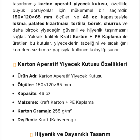
tasarlanmış
karton aperatif yiyecek kutusu
, özellikle
büyük porsiyonlar için mükemmel bir seçimdir.
150×120×65 mm
ölçüleri ve
46 oz
kapasitesiyle
lokma
,
patates kızartması
,
tortilla
,
börek
,
churros
ve
daha birçok yiyeceğin güvenli ve hijyenik taşınmasını
sağlar. Yüksek kaliteli
Kraft Karton + PE Kaplama
ile
üretilen bu kutular, yiyeceklerin tazeliğini ve sıcaklığını
korurken sızdırmaz yapısıyla kullanım kolaylığı sunar.
Karton Aperatif Yiyecek Kutusu Özellikleri
Ürün Adı:
Karton Aperatif Yiyecek Kutusu
Ölçüler:
150×120×65 mm
Kapasite:
46 oz
Malzeme:
Kraft Karton + PE Kaplama
Karton Gramajı:
255 g/m²
Dış Renk:
Kraft (Kahverengi)
Hijyenik ve Dayanıklı Tasarım