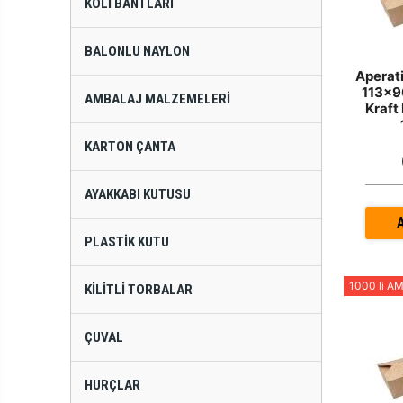
KOLI BANTLARI
BALONLU NAYLON
Aperat
113x9
AMBALAJ MALZEMELERI
Kraft
KARTON ÇANTA
AYAKKABI KUTUSU
PLASTIK KUTU
1000 li A
KILITLI TORBALAR
ÇUVAL
HURÇLAR