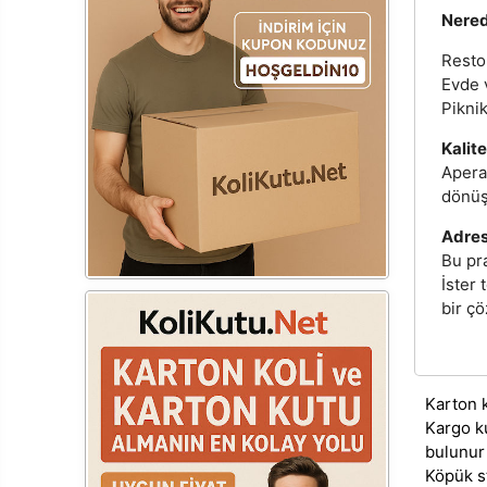
Nered
Resto
Evde v
Piknik
Kalit
Aperat
dönüşt
Adrese
Bu pr
İster 
bir ç
Karton 
Kargo k
bulunur
Köpük s