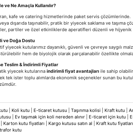
e ve Ne Amaçla Kullanılır?
ran, kafe ve catering hizmetlerinde paket servis çözümlerinde.
eya dışarıda taşınabilir, pratik bir yiyecek saklama ve taşıma ç
ler, partiler ve özel etkinliklerde aperatifleri düzenli ve hijyeni
eli ve Doğa Dostu
if yiyecek kutularımız dayanıklı, güvenli ve çevreye saygılı mal
ürülebilir hem de biyolojik olarak parçalanabilir özellikte olma
 Teslim & İndirimli Fiyatlar
atik yiyecek kutularına
indirimli fiyat avantajları
ile sahip olabili
tek tek ister toplu alımlarda ekonomik seçenekler sunan bu kutula
özümdür.
kutu
|
Koli kutu
|
E-ticaret kutusu
|
Taşınma kolisi
|
Kraft kutu
|
A
utusu
|
Ev taşımak için koli nereden alınır
|
E-ticaret için kutu
|
E
|
Karton kutu fiyatları
|
Kargo kutusu satın al
|
Kraft kutu fiyatlar
trafor kutu