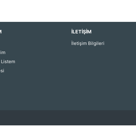
M
İLETIŞIM
İletişim Bilgileri
rim
ş Listem
si