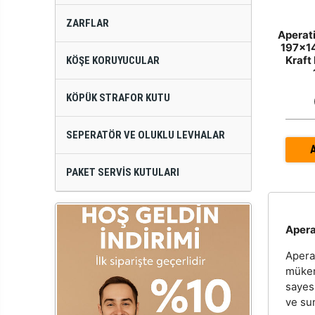
ZARFLAR
Aperat
197x1
Kraft
KÖŞE KORUYUCULAR
KÖPÜK STRAFOR KUTU
SEPERATÖR VE OLUKLU LEVHALAR
PAKET SERVIS KUTULARI
Apera
Aperat
mükem
sayesi
ve su