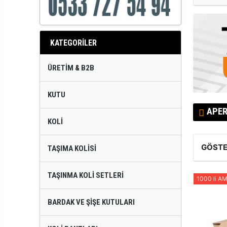
KATEGORİLER
ÜRETIM & B2B
KUTU
APER
KOLI
GÖSTE
TAŞIMA KOLISI
TAŞINMA KOLI SETLERI
1000 li A
BARDAK VE ŞIŞE KUTULARI