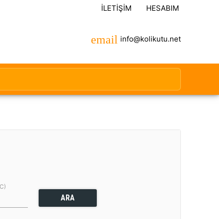
İLETIŞIM
HESABIM
info@kolikutu.net
(C)
ARA