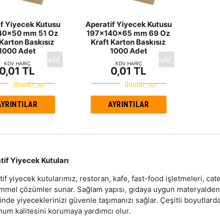
if Yiyecek Kutusu
Aperatif Yiyecek Kutusu
40x50 mm 51 Oz
197x140x65 mm 69 Oz
 Karton Baskısız
Kraft Karton Baskısız
1000 Adet
1000 Adet
KDV HARİÇ
KDV HARİÇ
0,01 TL
0,01 TL
AYRINTILAR
AYRINTILAR
tif Yiyecek Kutuları
if yiyecek kutularımız, restoran, kafe, fast-food işletmeleri, cate
mel çözümler sunar. Sağlam yapısı, gıdaya uygun materyalden ü
nde yiyeceklerinizi güvenle taşımanızı sağlar. Çeşitli boyutlarda 
num kalitesini korumaya yardımcı olur.