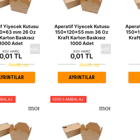
if Yiyecek Kutusu
Aperatif Yiyecek Kutusu
Aperat
0x63 mm 26 Oz
150x120x55 mm 36 Oz
150x
 Karton Baskısız
Kraft Karton Baskısız
Kraf
1000 Adet
1000 Adet
KDV HARİÇ
KDV HARİÇ
0,01 TL
0,01 TL
AYRINTILAR
AYRINTILAR
MBALAJ
1000 li AMBALAJ