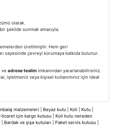
özümü olarak.
k bir şekilde sunmak amacıyla.
zemelerden üretilmiştir. Hem geri
ları sayesinde çevreyi korumaya katkıda bulunur.
r ve
adrese teslim
imkanından yararlanabilirsiniz.
r, işletmeniz veya kişisel kullanımınız için ideal
mbalaj malzemeleri
|
Beyaz kutu
|
Koli
|
Kutu
|
-ticaret için kargo kutusu
|
Koli kutu nereden
ı
|
Bardak ve şişe kutuları
|
Paket servis kutusu
|