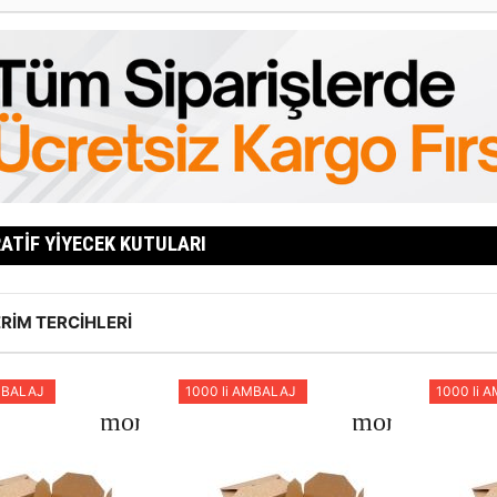
ATIF YIYECEK KUTULARI
RIM TERCIHLERI
MBALAJ
1000 li AMBALAJ
1000 li 