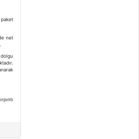
 paket
de net
.
 dolgu
tadır.
anarak
rpıntı