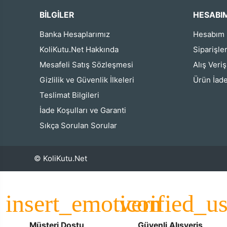
BİLGİLER
HESABI
Banka Hesaplarımız
Hesabım
KoliKutu.Net Hakkında
Siparişle
Mesafeli Satış Sözleşmesi
Alış Veri
Gizlilik ve Güvenlik İlkeleri
Ürün İade
Teslimat Bilgileri
İade Koşulları ve Garanti
Sıkça Sorulan Sorular
© KoliKutu.Net
Müşteri Dostu
Güvenli Alışveriş