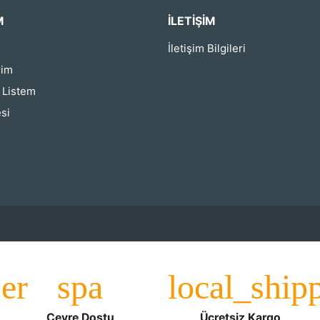
M
İLETIŞIM
İletişim Bilgileri
rim
ş Listem
si
Çevre Dostu
Ücretsiz Kargo