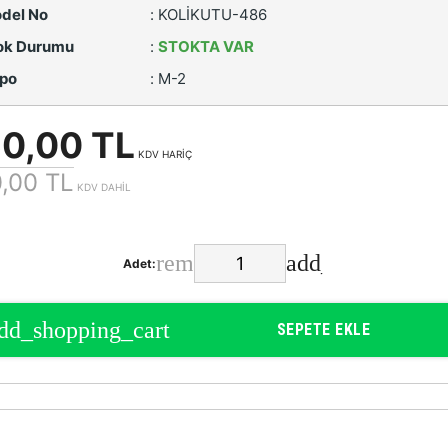
del No
:
KOLİKUTU-486
ok Durumu
:
STOKTA VAR
po
:
M-2
50,00 TL
KDV HARİÇ
,00 TL
KDV DAHİL
Adet:
SEPETE EKLE