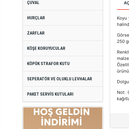
ÇUVAL
A
HURÇLAR
Koyu 
halind
ZARFLAR
Görse
250 gr
KÖŞE KORUYUCULAR
Renkl
malze
KÖPÜK STRAFOR KUTU
Özell
ürünün
SEPERATÖR VE OLUKLU LEVHALAR
Dolgu
Not: 
PAKET SERVIS KUTULARI
kağıtl