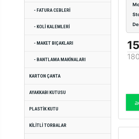
Mo
- FATURA CEBLERI
St
De
- KOLI KALEMLERI
1
- MAKET BIÇAKLARI
180
- BANTLAMA MAKINALARI
KARTON ÇANTA
AYAKKABI KUTUSU
PLASTIK KUTU
KILITLI TORBALAR