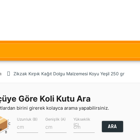
ı
Zikzak Kırpık Kağıt Dolgu Malzemesi Koyu Yeşil 250 gr
çüye Göre Koli Kutu Ara
lardan birini girerek kolayca arama yapabilirsiniz.
Uzunluk (B)
Genişlik (A)
Yükseklik
(C)
ARA