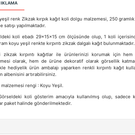
ÇIKLAMA
yeşil renk Zikzak kırpık kağıt koli dolgu malzemesi, 250 gramlık
e satışı yapılmaktadır.
ldeki koli ebadı 29x15x15 cm ölçüsünde olup, 1 koli içerisin
am koyu yeşil renkte kırpıntı zikzak dalgalı kağıt bulunmaktadır.
i zikzak kırpıntı kağıtlar ile ürünlerinizi korumak için hem
mesi olarak, hem de ürüne dekoratif olarak görsellik katmak
ikle hediyelik ürün ambalajı yaparken renkli kırpıntı kağıt kull
 albenisini artırabilirsiniz.
 malzemesi rengi : Koyu Yeşil.
Görseldeki koli gösterim amacıyla kullanılmış olup, sadece kı
ar paket halinde gönderilmektedir.