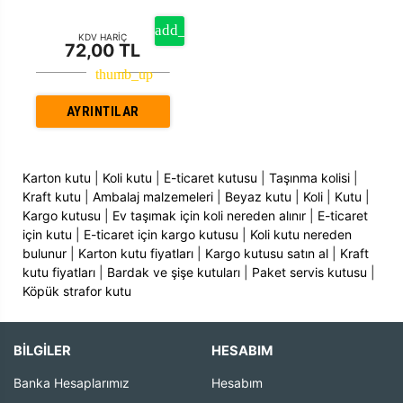
KDV HARİÇ
72,00 TL
AYRINTILAR
Karton kutu
|
Koli kutu
|
E-ticaret kutusu
|
Taşınma kolisi
|
Kraft kutu
|
Ambalaj malzemeleri
|
Beyaz kutu
|
Koli
|
Kutu
|
Kargo kutusu
|
Ev taşımak için koli nereden alınır
|
E-ticaret
için kutu
|
E-ticaret için kargo kutusu
|
Koli kutu nereden
bulunur
|
Karton kutu fiyatları
|
Kargo kutusu satın al
|
Kraft
kutu fiyatları
|
Bardak ve şişe kutuları
|
Paket servis kutusu
|
Köpük strafor kutu
BİLGİLER
HESABIM
Banka Hesaplarımız
Hesabım