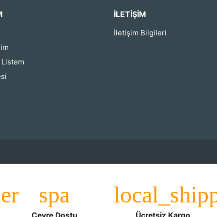
M
İLETIŞIM
İletişim Bilgileri
rim
ş Listem
si
Çevre Dostu
Ücretsiz Kargo