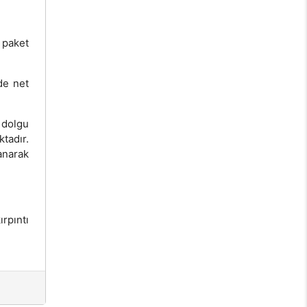
 paket
de net
 dolgu
tadır.
anarak
rpıntı