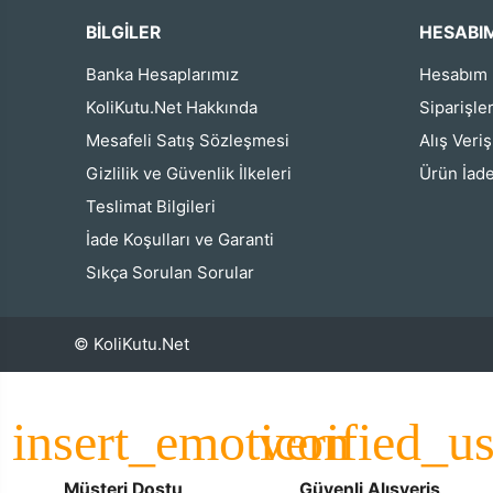
BİLGİLER
HESABI
Banka Hesaplarımız
Hesabım
KoliKutu.Net Hakkında
Siparişle
Mesafeli Satış Sözleşmesi
Alış Veri
Gizlilik ve Güvenlik İlkeleri
Ürün İade
Teslimat Bilgileri
İade Koşulları ve Garanti
Sıkça Sorulan Sorular
© KoliKutu.Net
Müşteri Dostu
Güvenli Alışveriş