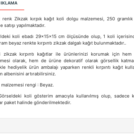
ÇIKLAMA
 renk Zikzak kırpık kağıt koli dolgu malzemesi, 250 gramlık
e satışı yapılmaktadır.
ldeki koli ebadı 29x15x15 cm ölçüsünde olup, 1 koli içerisin
am beyaz renkte kırpıntı zikzak dalgalı kağıt bulunmaktadır..
i zikzak kırpıntı kağıtlar ile ürünlerinizi korumak için hem
mesi olarak, hem de ürüne dekoratif olarak görsellik katmak
ikle hediyelik ürün ambalajı yaparken renkli kırpıntı kağıt kull
 albenisini artırabilirsiniz.
 malzemesi rengi : Beyaz.
Görseldeki koli gösterim amacıyla kullanılmış olup, sadece kı
ar paket halinde gönderilmektedir.