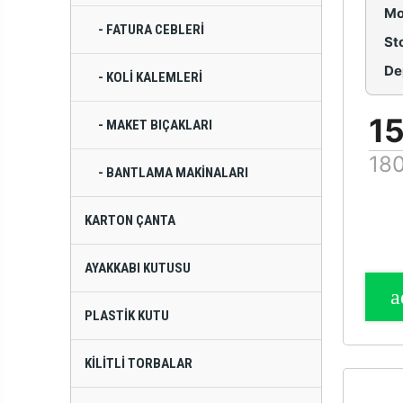
Mo
- FATURA CEBLERI
St
De
- KOLI KALEMLERI
1
- MAKET BIÇAKLARI
180
- BANTLAMA MAKINALARI
KARTON ÇANTA
AYAKKABI KUTUSU
PLASTIK KUTU
KILITLI TORBALAR