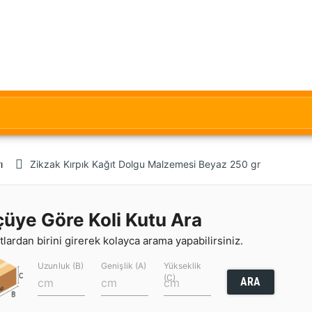
ı
Zikzak Kırpık Kağıt Dolgu Malzemesi Beyaz 250 gr
çüye Göre Koli Kutu Ara
lardan birini girerek kolayca arama yapabilirsiniz.
Uzunluk (B)
Genişlik (A)
Yükseklik
(C)
ARA