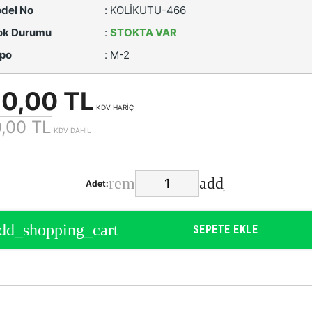
del No
:
KOLİKUTU-466
ok Durumu
:
STOKTA VAR
po
:
M-2
50,00 TL
KDV HARİÇ
,00 TL
KDV DAHİL
Adet:
SEPETE EKLE