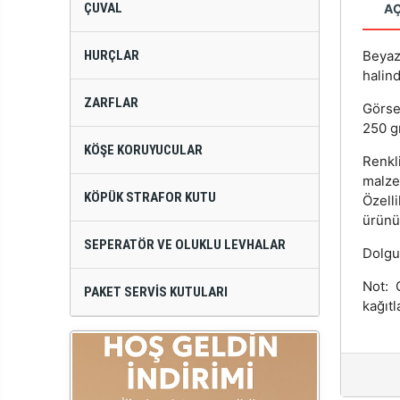
ÇUVAL
A
HURÇLAR
Beyaz
halind
ZARFLAR
Görse
250 gr
KÖŞE KORUYUCULAR
Renkl
malze
KÖPÜK STRAFOR KUTU
Özell
ürünün
SEPERATÖR VE OLUKLU LEVHALAR
Dolgu
Not: 
PAKET SERVIS KUTULARI
kağıtl