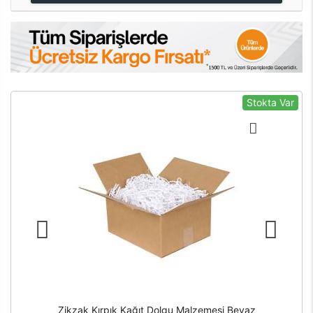
Stokta Var
Zikzak Kırpık Kağıt Dolgu Malzemesi Beyaz