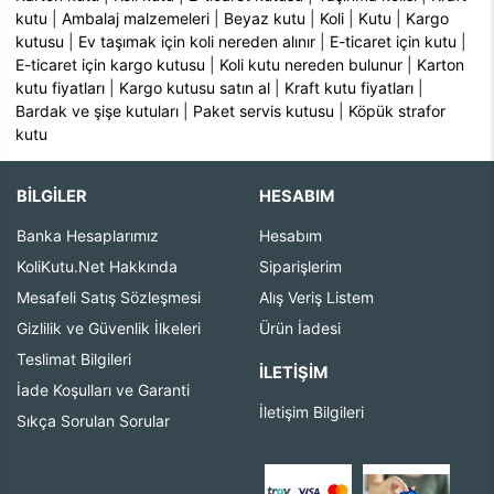
kutu
|
Ambalaj malzemeleri
|
Beyaz kutu
|
Koli
|
Kutu
|
Kargo
kutusu
|
Ev taşımak için koli nereden alınır
|
E-ticaret için kutu
|
E-ticaret için kargo kutusu
|
Koli kutu nereden bulunur
|
Karton
kutu fiyatları
|
Kargo kutusu satın al
|
Kraft kutu fiyatları
|
Bardak ve şişe kutuları
|
Paket servis kutusu
|
Köpük strafor
kutu
BİLGİLER
HESABIM
Banka Hesaplarımız
Hesabım
KoliKutu.Net Hakkında
Siparişlerim
Mesafeli Satış Sözleşmesi
Alış Veriş Listem
Gizlilik ve Güvenlik İlkeleri
Ürün İadesi
Teslimat Bilgileri
İLETIŞIM
İade Koşulları ve Garanti
İletişim Bilgileri
Sıkça Sorulan Sorular