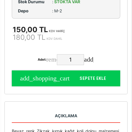
Stok Durumu
:
STOKTA VAR
Depo
:
M-2
150,00 TL
KDV HARİÇ
180,00 TL
KDV DAHİL
Adet:
SEPETE EKLE
AÇIKLAMA
Beyaz renk Zikzak kırpık kağıt koli dolgu malzemesi,