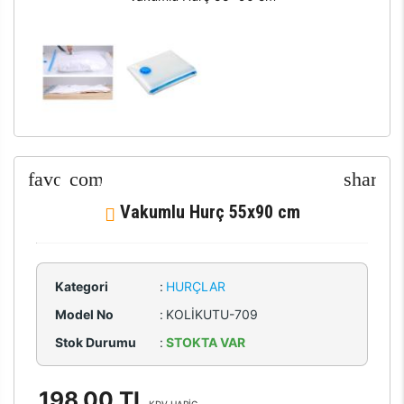
Vakumlu Hurç 55x90 cm
Kategori
:
HURÇLAR
Model No
:
KOLİKUTU-709
Stok Durumu
:
STOKTA VAR
198,00 TL