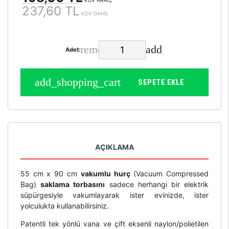
KDV HARİÇ
237,60 TL
KDV DAHİL
Adet:
SEPETE EKLE
AÇIKLAMA
55 cm x 90 cm
vakumlu hurç
(Vacuum Compressed
Bag)
saklama torbasını
sadece herhangi bir elektrik
süpürgesiyle vakumlayarak ister evinizde, ister
yolculukta kullanabilirsiniz.
Patentli tek yönlü vana ve çift eksenli naylon/polietilen