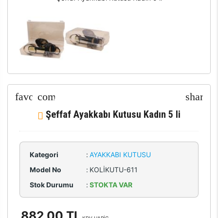
Şeffaf Ayakkabı Kutusu Kadın 5 li
Kategori
:
AYAKKABI KUTUSU
Model No
:
KOLİKUTU-611
Stok Durumu
:
STOKTA VAR
882,00 TL