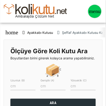
home
Ayakkabı Kutusu
Şeffaf Ayakkabı Kutusu Kadın
Ölçüye Göre Koli Kutu Ara
Boyutlardan birini girerek kolayca arama yapabilirsiniz.
Uzunluk (B)
Genişlik (A)
Yükseklik (C)
ARA