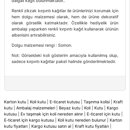
dalgalı kağıt bulunmaktadır..
Renkli zikzak kırpıntı kağıtlar ile ürünlerinizi korumak için
hem dolgu malzemesi olarak, hem de ürüne dekoratif
olarak görsellik katmaktadır. Özellikle hediyelik ürün
ambalajı yaparken renkli kırpıntı kağıt kullanarak ürünün
albenisini artırabilirsiniz.
Dolgu malzemesi rengi : Somon.
Not: Görseldeki koli gösterim amacıyla kullanılmış olup,
sadece kırpıntı kağıtlar paket halinde gönderilmektedir.
Karton kutu
|
Koli kutu
|
E-ticaret kutusu
|
Taşınma kolisi
|
Kraft
kutu
|
Ambalaj malzemeleri
|
Beyaz kutu
|
Koli
|
Kutu
|
Kargo
kutusu
|
Ev taşımak için koli nereden alınır
|
E-ticaret için kutu
|
E-ticaret için kargo kutusu
|
Koli kutu nereden bulunur
|
Karton
kutu fiyatları
|
Kargo kutusu satın al
|
Kraft kutu fiyatları
|