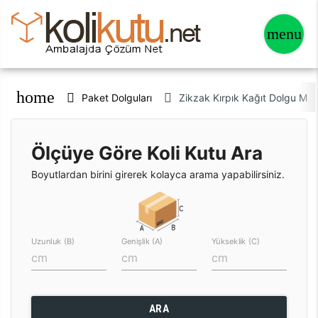
home
Paket Dolguları
Zikzak Kırpık Kağıt Dolgu Ma
Ölçüye Göre Koli Kutu Ara
Boyutlardan birini girerek kolayca arama yapabilirsiniz.
Uzunluk (B)
Genişlik (A)
Yükseklik (C)
ARA