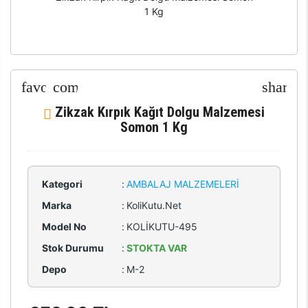
1 Kg
Zikzak Kırpık Kağıt Dolgu Malzemesi
Somon 1 Kg
Kategori
:
AMBALAJ MALZEMELERI
Marka
:
KoliKutu.Net
Model No
:
KOLİKUTU-495
Stok Durumu
:
STOKTA VAR
Depo
:
M-2