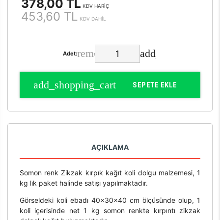
378,00 TL
KDV HARİÇ
453,60 TL
KDV DAHİL
Adet:
SEPETE EKLE
AÇIKLAMA
Somon renk Zikzak kırpık kağıt koli dolgu malzemesi, 1
kg lık paket halinde satışı yapılmaktadır.
Görseldeki koli ebadı 40x30x40 cm ölçüsünde olup, 1
koli içerisinde net 1 kg somon renkte kırpıntı zikzak