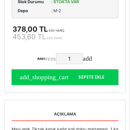
Stok Durumu
:
STOKTA VAR
Depo
:
M-2
378,00 TL
KDV HARİÇ
453,60 TL
KDV DAHİL
Adet:
SEPETE EKLE
AÇIKLAMA
Mavi renk Zikzak kırpık kağıt koli dolgu malzemesi, 1 kg