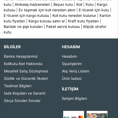
kutu
|
Ambalaj malzemeleri
|
Beyaz kutu
|
Koli
|
Kutu
|
Kargo
kutusu
|
Ev taşımak için koli nereden alınır
|
E-ticaret için kutu
|
E-ticaret için kargo kutusu
|
Koli kutu nereden bulunur
|
Karton
kutu fiyatları
|
Kargo kutusu satın al
|
Kraft kutu fiyatları
|
Bardak ve şişe kutuları
|
Paket servis kutusu
|
Köpük strafor
kutu
BİLGİLER
HESABIM
Banka Hesaplarımız
Hesabım
KoliKutu.Net Hakkında
Siparişlerim
Mesafeli Satış Sözleşmesi
Alış Veriş Listem
Gizlilik ve Güvenlik İlkeleri
Ürün İadesi
Teslimat Bilgileri
İLETIŞIM
İade Koşulları ve Garanti
İletişim Bilgileri
Sıkça Sorulan Sorular