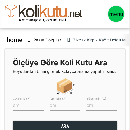
home
Paket Dolguları
Zikzak Kırpık Kağıt Dolgu Ma
Ölçüye Göre Koli Kutu Ara
Boyutlardan birini girerek kolayca arama yapabilirsiniz.
Uzunluk (B)
Genişlik (A)
Yükseklik (C)
ARA