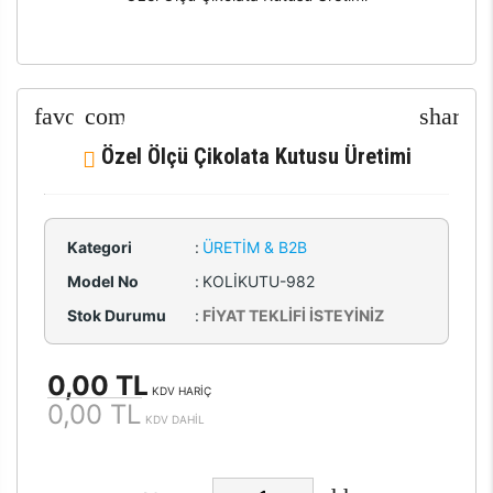
Özel Ölçü Çikolata Kutusu Üretimi
Kategori
:
ÜRETIM & B2B
Model No
:
KOLİKUTU-982
Stok Durumu
:
FİYAT TEKLİFİ İSTEYİNİZ
0,00 TL
KDV HARİÇ
0,00 TL
KDV DAHİL