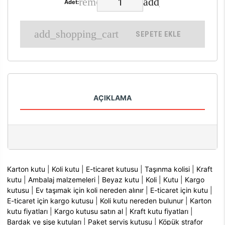
Adet:
SEPETE EKLE
AÇIKLAMA
Karton kutu
|
Koli kutu
|
E-ticaret kutusu
|
Taşınma kolisi
|
Kraft
kutu
|
Ambalaj malzemeleri
|
Beyaz kutu
|
Koli
|
Kutu
|
Kargo
kutusu
|
Ev taşımak için koli nereden alınır
|
E-ticaret için kutu
|
E-ticaret için kargo kutusu
|
Koli kutu nereden bulunur
|
Karton
kutu fiyatları
|
Kargo kutusu satın al
|
Kraft kutu fiyatları
|
Bardak ve şişe kutuları
|
Paket servis kutusu
|
Köpük strafor