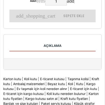
Adet:
SEPETE EKLE
AÇIKLAMA
Karton kutu
|
Koli kutu
|
E-ticaret kutusu
|
Taşınma kolisi
|
Kraft
kutu
|
Ambalaj malzemeleri
|
Beyaz kutu
|
Koli
|
Kutu
|
Kargo
kutusu
|
Ev taşımak için koli nereden alınır
|
E-ticaret için kutu
|
E-ticaret için kargo kutusu
|
Koli kutu nereden bulunur
|
Karton
kutu fiyatları
|
Kargo kutusu satın al
|
Kraft kutu fiyatları
|
Bardak ve şişe kutuları
|
Paket servis kutusu
|
Köpük strafor