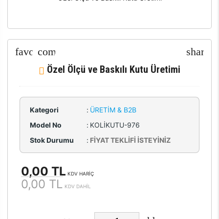
Özel Ölçü ve Baskılı Kutu Üretimi
Kategori
:
ÜRETIM & B2B
Model No
:
KOLİKUTU-976
Stok Durumu
:
FİYAT TEKLİFİ İSTEYİNİZ
0,00 TL
KDV HARİÇ
0,00 TL
KDV DAHİL