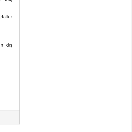
taller
en dış