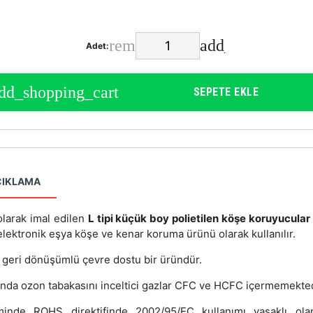
Adet:
SEPETE EKLE
ÇIKLAMA
olarak imal edilen
L tipi küçük boy polietilen köşe koruyucular
elektronik eşya köşe ve kenar koruma ürünü olarak kullanılır.
 geri dönüşümlü çevre dostu bir üründür.
ında ozon tabakasını inceltici gazlar CFC ve HCFC içermemekted
minde ROHS direktifinde 2002/95/EC kullanımı yasaklı ol