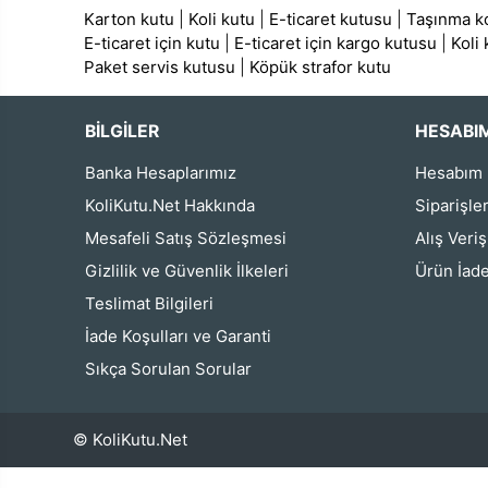
Karton kutu
|
Koli kutu
|
E-ticaret kutusu
|
Taşınma ko
E-ticaret için kutu
|
E-ticaret için kargo kutusu
|
Koli
Paket servis kutusu
|
Köpük strafor kutu
BİLGİLER
HESABI
Banka Hesaplarımız
Hesabım
KoliKutu.Net Hakkında
Siparişle
Mesafeli Satış Sözleşmesi
Alış Veri
Gizlilik ve Güvenlik İlkeleri
Ürün İade
Teslimat Bilgileri
İade Koşulları ve Garanti
Sıkça Sorulan Sorular
© KoliKutu.Net