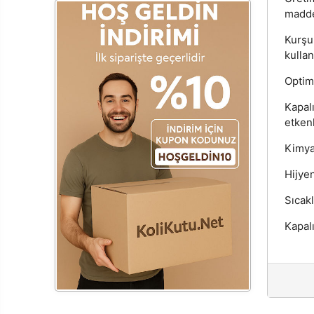
madde
Kurşu
kulla
Optim
Kapal
etken
Kimyas
Hijyen
Sıcakl
Kapal