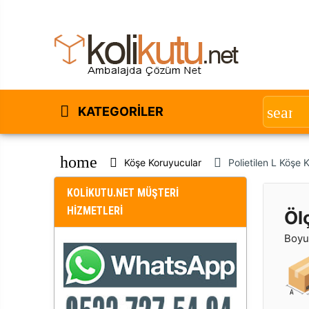
KATEGORILER
home
Köşe Koruyucular
Polietilen L Köşe
KOLİKUTU.NET MÜŞTERİ
HİZMETLERİ
Öl
Boyut