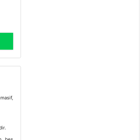
masif,
ir.
an beş