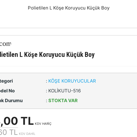
Polietilen L Köşe Koruyucu Küçük Boy
lietilen L Köşe Koruyucu Küçük Boy
tegori
:
KÖŞE KORUYUCULAR
del No
:
KOLİKUTU-516
ok Durumu
:
STOKTA VAR
,00 TL
KDV HARİÇ
60 TL
KDV DAHİL