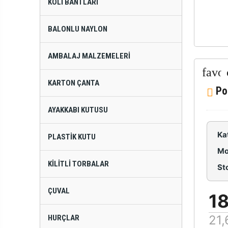
KOLI BANTLARI
BALONLU NAYLON
AMBALAJ MALZEMELERI
KARTON ÇANTA
Po
AYAKKABI KUTUSU
Ka
PLASTIK KUTU
Mo
KILITLI TORBALAR
St
ÇUVAL
18
21,
HURÇLAR