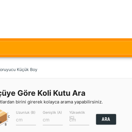
 Koruyucu Küçük Boy
çüye Göre Koli Kutu Ara
lardan birini girerek kolayca arama yapabilirsiniz.
Uzunluk (B)
Genişlik (A)
Yükseklik
(C)
ARA