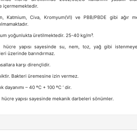
 içermemektedir.
n, Katmium, Civa, Kromyum(VI) ve PBB/PBDE gibi ağır me
nılmamaktadır.
um yoğunlukta üretilmektedir. 25-40 kg/m³.
ı hücre yapısı sayesinde su, nem, toz, yağ gibi istenmey
leri üzerinde barındırmaz.
allara karşı dirençlidir.
iktir. Bakteri üremesine izin vermez.
ık dayanımı – 40 ºC + 100 ºC ‘ dir.
ı hücre yapısı sayesinde mekanik darbeleri sönümler.