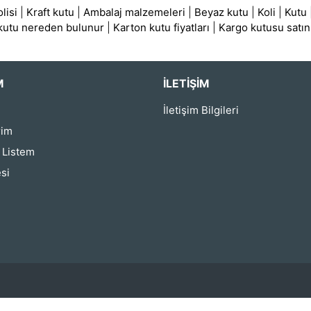
lisi
|
Kraft kutu
|
Ambalaj malzemeleri
|
Beyaz kutu
|
Koli
|
Kutu
 kutu nereden bulunur
|
Karton kutu fiyatları
|
Kargo kutusu satın
M
İLETIŞIM
İletişim Bilgileri
rim
ş Listem
si