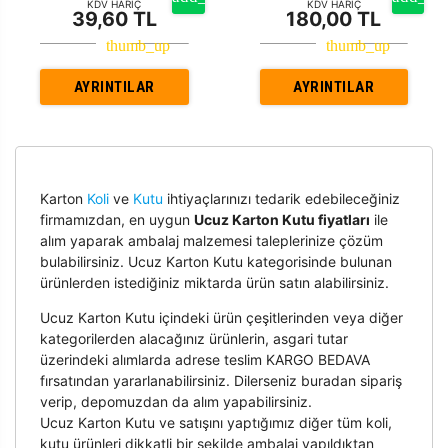
KDV HARİÇ
KDV HARİÇ
39,60 TL
180,00 TL
AYRINTILAR
AYRINTILAR
Karton
Koli
ve
Kutu
ihtiyaçlarınızı tedarik edebileceğiniz
firmamızdan, en uygun
Ucuz Karton Kutu fiyatları
ile
alım yaparak ambalaj malzemesi taleplerinize çözüm
bulabilirsiniz. Ucuz Karton Kutu kategorisinde bulunan
ürünlerden istediğiniz miktarda ürün satın alabilirsiniz.
Ucuz Karton Kutu içindeki ürün çeşitlerinden veya diğer
kategorilerden alacağınız ürünlerin, asgari tutar
üzerindeki alımlarda adrese teslim KARGO BEDAVA
fırsatından yararlanabilirsiniz. Dilerseniz buradan sipariş
verip, depomuzdan da alım yapabilirsiniz.
Ucuz Karton Kutu ve satışını yaptığımız diğer tüm koli,
kutu ürünleri dikkatli bir şekilde ambalaj yapıldıktan