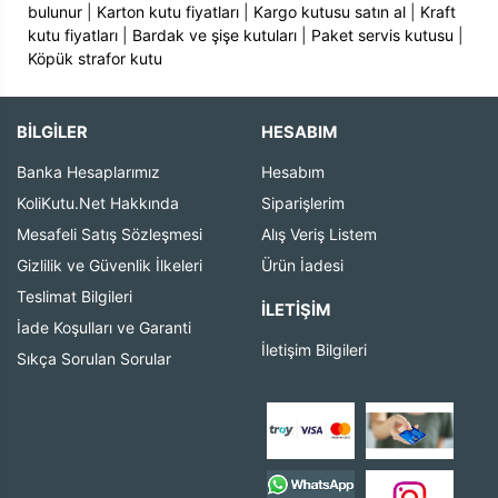
bulunur
|
Karton kutu fiyatları
|
Kargo kutusu satın al
|
Kraft
kutu fiyatları
|
Bardak ve şişe kutuları
|
Paket servis kutusu
|
Köpük strafor kutu
BİLGİLER
HESABIM
Banka Hesaplarımız
Hesabım
KoliKutu.Net Hakkında
Siparişlerim
Mesafeli Satış Sözleşmesi
Alış Veriş Listem
Gizlilik ve Güvenlik İlkeleri
Ürün İadesi
Teslimat Bilgileri
İLETIŞIM
İade Koşulları ve Garanti
İletişim Bilgileri
Sıkça Sorulan Sorular