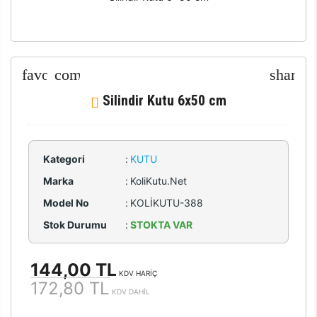
Silindir Kutu 6x50 cm
Kategori
:
KUTU
Marka
:
KoliKutu.Net
Model No
:
KOLİKUTU-388
Stok Durumu
:
STOKTA VAR
144,00 TL
KDV HARİÇ
172,80 TL
KDV DAHİL