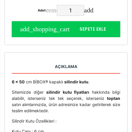
Adet:
SEPETE EKLE
AÇIKLAMA
6 x 50
cm BİBOX® kapaklı
silindir kutu
.
Sitemizde diğer
silindir kutu fiyatları
hakkında bilgi
alabilir, isterseniz tek tek seçerek, isterseniz
toptan
satın alımlarınızda, ürün adresinize kadar getirilerek size
teslim edilmektedir.
Silindir Kutu Özellikleri :
Kutu Çapı : 6 cm.