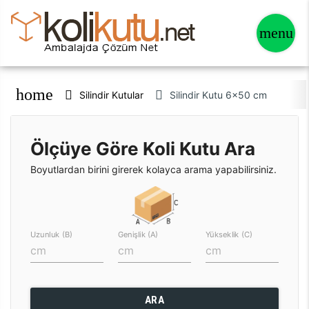
home
Silindir Kutular
Silindir Kutu 6x50 cm
Ölçüye Göre Koli Kutu Ara
Boyutlardan birini girerek kolayca arama yapabilirsiniz.
Uzunluk (B)
Genişlik (A)
Yükseklik (C)
ARA