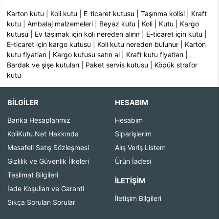
Karton kutu
|
Koli kutu
|
E-ticaret kutusu
|
Taşınma kolisi
|
Kraft
kutu
|
Ambalaj malzemeleri
|
Beyaz kutu
|
Koli
|
Kutu
|
Kargo
kutusu
|
Ev taşımak için koli nereden alınır
|
E-ticaret için kutu
|
E-ticaret için kargo kutusu
|
Koli kutu nereden bulunur
|
Karton
kutu fiyatları
|
Kargo kutusu satın al
|
Kraft kutu fiyatları
|
Bardak ve şişe kutuları
|
Paket servis kutusu
|
Köpük strafor
kutu
BİLGİLER
HESABIM
Banka Hesaplarımız
Hesabım
KoliKutu.Net Hakkında
Siparişlerim
Mesafeli Satış Sözleşmesi
Alış Veriş Listem
Gizlilik ve Güvenlik İlkeleri
Ürün İadesi
Teslimat Bilgileri
İLETIŞIM
İade Koşulları ve Garanti
İletişim Bilgileri
Sıkça Sorulan Sorular