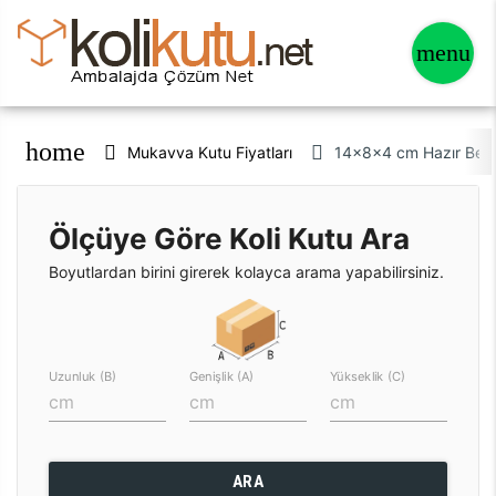
home
Mukavva Kutu Fiyatları
14x8x4 cm Hazır Bey
Ölçüye Göre Koli Kutu Ara
Boyutlardan birini girerek kolayca arama yapabilirsiniz.
Uzunluk (B)
Genişlik (A)
Yükseklik (C)
ARA