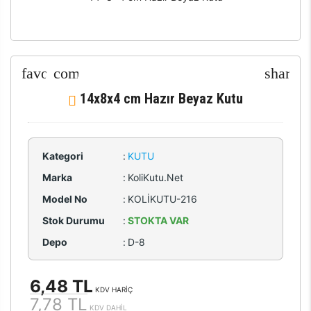
14x8x4 cm Hazır Beyaz Kutu
Kategori
:
KUTU
Marka
:
KoliKutu.Net
Model No
:
KOLİKUTU-216
Stok Durumu
:
STOKTA VAR
Depo
:
D-8
6,48 TL
KDV HARİÇ
7,78 TL
KDV DAHİL