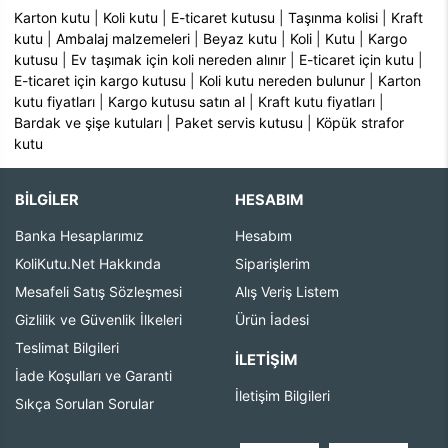
Karton kutu
|
Koli kutu
|
E-ticaret kutusu
|
Taşınma kolisi
|
Kraft
kutu
|
Ambalaj malzemeleri
|
Beyaz kutu
|
Koli
|
Kutu
|
Kargo
kutusu
|
Ev taşımak için koli nereden alınır
|
E-ticaret için kutu
|
E-ticaret için kargo kutusu
|
Koli kutu nereden bulunur
|
Karton
kutu fiyatları
|
Kargo kutusu satın al
|
Kraft kutu fiyatları
|
Bardak ve şişe kutuları
|
Paket servis kutusu
|
Köpük strafor
kutu
BİLGİLER
HESABIM
Banka Hesaplarımız
Hesabım
KoliKutu.Net Hakkında
Siparişlerim
Mesafeli Satış Sözleşmesi
Alış Veriş Listem
Gizlilik ve Güvenlik İlkeleri
Ürün İadesi
Teslimat Bilgileri
İLETIŞIM
İade Koşulları ve Garanti
İletişim Bilgileri
Sıkça Sorulan Sorular