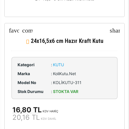
24x16,5x6 cm Hazır Kraft Kutu
Kategori
:
KUTU
Marka
:
KoliKutu.Net
Model No
:
KOLİKUTU-311
Stok Durumu
:
STOKTA VAR
16,80 TL
KDV HARİÇ
20,16 TL
KDV DAHİL