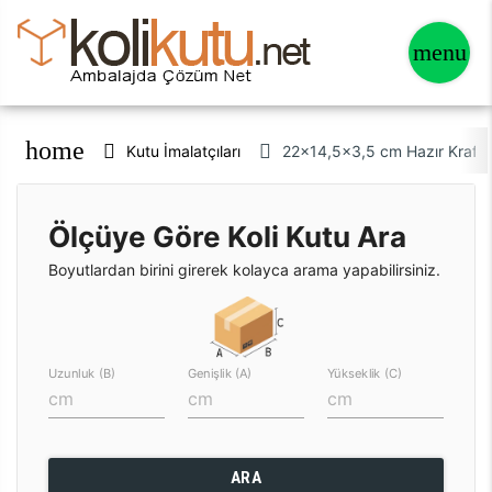
home
Kutu İmalatçıları
22x14,5x3,5 cm Hazır Kraft 
Ölçüye Göre Koli Kutu Ara
Boyutlardan birini girerek kolayca arama yapabilirsiniz.
Uzunluk (B)
Genişlik (A)
Yükseklik (C)
ARA