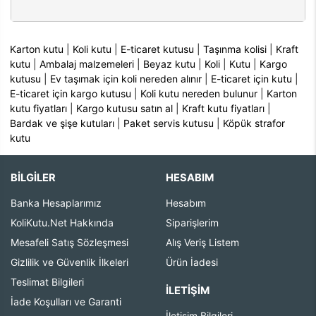
Karton kutu
|
Koli kutu
|
E-ticaret kutusu
|
Taşınma kolisi
|
Kraft
kutu
|
Ambalaj malzemeleri
|
Beyaz kutu
|
Koli
|
Kutu
|
Kargo
kutusu
|
Ev taşımak için koli nereden alınır
|
E-ticaret için kutu
|
E-ticaret için kargo kutusu
|
Koli kutu nereden bulunur
|
Karton
kutu fiyatları
|
Kargo kutusu satın al
|
Kraft kutu fiyatları
|
Bardak ve şişe kutuları
|
Paket servis kutusu
|
Köpük strafor
kutu
BİLGİLER
HESABIM
Banka Hesaplarımız
Hesabım
KoliKutu.Net Hakkında
Siparişlerim
Mesafeli Satış Sözleşmesi
Alış Veriş Listem
Gizlilik ve Güvenlik İlkeleri
Ürün İadesi
Teslimat Bilgileri
İLETIŞIM
İade Koşulları ve Garanti
İletişim Bilgileri