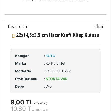
22x14,5x3,5 cm Hazır Kraft Kitap Kutusu
Kategori
:
KUTU
Marka
:
KoliKutu.Net
Model No
:
KOLİKUTU-292
Stok Durumu
:
STOKTA VAR
Depo
:
D-5
9,00 TL
KDV HARİÇ
10,80 TL
KDV DAHİL