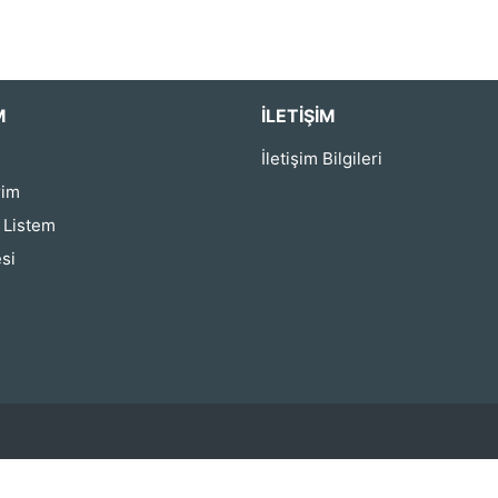
M
İLETIŞIM
İletişim Bilgileri
rim
ş Listem
si