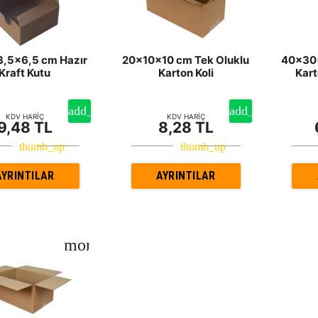
3,5x6,5 cm Hazır
20x10x10 cm Tek Oluklu
40x30x
Kraft Kutu
Karton Koli
Kart
KDV HARİÇ
KDV HARİÇ
9,48 TL
8,28 TL
AYRINTILAR
AYRINTILAR