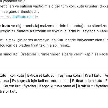
m yapabilirsiniz.
reticileri ve satışını yaptığımız diğer tüm koli, kutu ürünleri dikk
inize gönderilmektedir.
teslimat
kolikutu.net
'de.
e
kutu
ve diğer ambalaj malzemelerinin bulunduğu bu sitemizd
eceğiniz ürünlere ait özellik ve fiyat bilgilerini bu sayfada bulabil
utu almak için adres aramayın! KoiKutu.net'de ihtiyacınız olan t
lçü için de bizden fiyat teklifi alabilirsiniz.
şimdi Koli Üreticileri ürünlerinden sipariş verin, kapınıza kadar
kutu
|
Koli kutu
|
E-ticaret kutusu
|
Taşınma kolisi
|
Kraft kutu
|
A
utusu
|
Ev taşımak için koli nereden alınır
|
E-ticaret için kutu
|
E
|
Karton kutu fiyatları
|
Kargo kutusu satın al
|
Kraft kutu fiyatlar
trafor kutu