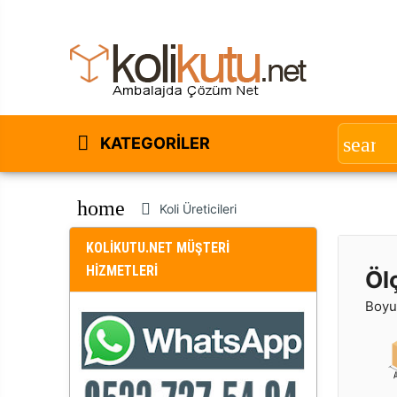
KATEGORILER
home
Koli Üreticileri
KOLİKUTU.NET MÜŞTERİ
HİZMETLERİ
Öl
Boyut