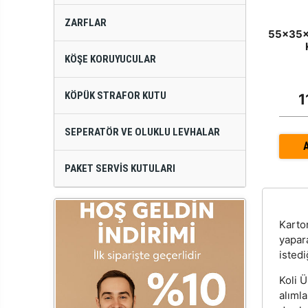
ZARFLAR
55x35x3
KÖŞE KORUYUCULAR
KÖPÜK STRAFOR KUTU
1
SEPERATÖR VE OLUKLU LEVHALAR
PAKET SERVIS KUTULARI
Kart
yapar
istedi
Koli Ü
alıml