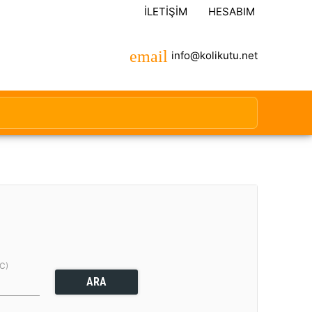
İLETIŞIM
HESABIM
info@kolikutu.net
(C)
ARA