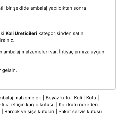
atli bir şekilde ambalaj yapıldıktan sonra
eki
Koli Üreticileri
kategorisinden satın
irsiniz.
üm ambalaj malzemeleri var. İhtiyaçlarınıza uygun
 gelsin.
mbalaj malzemeleri
|
Beyaz kutu
|
Koli
|
Kutu
|
-ticaret için kargo kutusu
|
Koli kutu nereden
ı
|
Bardak ve şişe kutuları
|
Paket servis kutusu
|