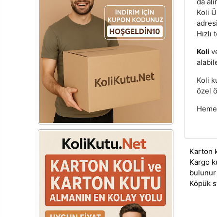
da alı
Koli Ü
adres
Hızlı 
Koli
v
alabil
Koli k
özel ö
Hemen 
Karton 
Kargo k
bulunur
Köpük s