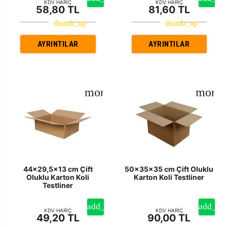
KDV HARİÇ
KDV HARİÇ
58,80 TL
81,60 TL
AYRINTILAR
AYRINTILAR
44x29,5x13 cm Çift
50x35x35 cm Çift Oluklu
Oluklu Karton Koli
Karton Koli Testliner
Testliner
KDV HARİÇ
KDV HARİÇ
49,20 TL
90,00 TL