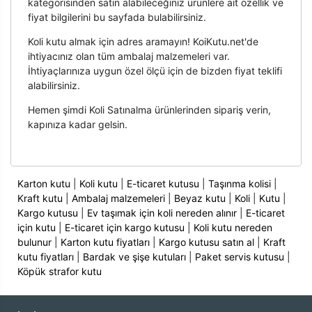
kategorisinden satın alabileceğiniz ürünlere ait özellik ve
fiyat bilgilerini bu sayfada bulabilirsiniz.
Koli kutu almak için adres aramayın! KoiKutu.net'de
ihtiyacınız olan tüm ambalaj malzemeleri var.
İhtiyaçlarınıza uygun özel ölçü için de bizden fiyat teklifi
alabilirsiniz.
Hemen şimdi Koli Satınalma ürünlerinden sipariş verin,
kapınıza kadar gelsin.
Karton kutu
|
Koli kutu
|
E-ticaret kutusu
|
Taşınma kolisi
|
Kraft kutu
|
Ambalaj malzemeleri
|
Beyaz kutu
|
Koli
|
Kutu
|
Kargo kutusu
|
Ev taşımak için koli nereden alınır
|
E-ticaret
için kutu
|
E-ticaret için kargo kutusu
|
Koli kutu nereden
bulunur
|
Karton kutu fiyatları
|
Kargo kutusu satın al
|
Kraft
kutu fiyatları
|
Bardak ve şişe kutuları
|
Paket servis kutusu
|
Köpük strafor kutu