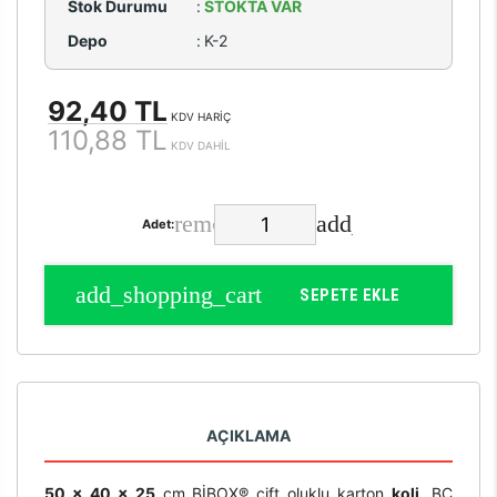
Stok Durumu
:
STOKTA VAR
Depo
:
K-2
92,40 TL
KDV HARİÇ
110,88 TL
KDV DAHİL
Adet:
SEPETE EKLE
AÇIKLAMA
50 x 40 x 25
cm BİBOX® çift oluklu karton
koli
, BC