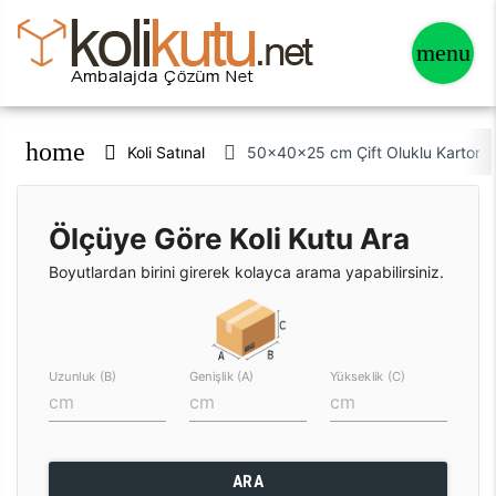
home
Koli Satınal
50x40x25 cm Çift Oluklu Karton Ko
Ölçüye Göre Koli Kutu Ara
Boyutlardan birini girerek kolayca arama yapabilirsiniz.
Uzunluk (B)
Genişlik (A)
Yükseklik (C)
ARA