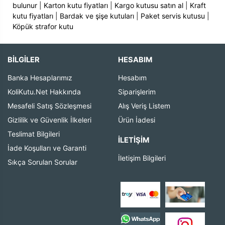
bulunur
|
Karton kutu fiyatları
|
Kargo kutusu satın al
|
Kraft
kutu fiyatları
|
Bardak ve şişe kutuları
|
Paket servis kutusu
|
Köpük strafor kutu
BİLGİLER
HESABIM
Banka Hesaplarımız
Hesabım
KoliKutu.Net Hakkında
Siparişlerim
Mesafeli Satış Sözleşmesi
Alış Veriş Listem
Gizlilik ve Güvenlik İlkeleri
Ürün İadesi
Teslimat Bilgileri
İLETIŞIM
İade Koşulları ve Garanti
İletişim Bilgileri
Sıkça Sorulan Sorular