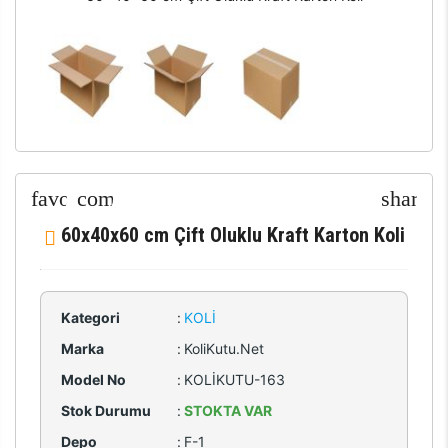
60x40x60 cm Çift Oluklu Kraft Karton Koli
Kategori
:
KOLI
Marka
:
KoliKutu.Net
Model No
:
KOLİKUTU-163
Stok Durumu
:
STOKTA VAR
Depo
:
F-1