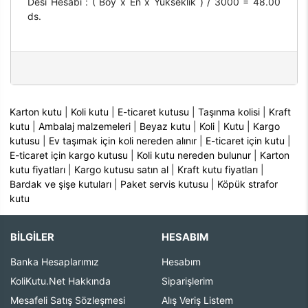
Desi Hesabı : ( Boy x En x Yükseklik ) / 3000 = 48.00
ds.
Karton kutu
|
Koli kutu
|
E-ticaret kutusu
|
Taşınma kolisi
|
Kraft
kutu
|
Ambalaj malzemeleri
|
Beyaz kutu
|
Koli
|
Kutu
|
Kargo
kutusu
|
Ev taşımak için koli nereden alınır
|
E-ticaret için kutu
|
E-ticaret için kargo kutusu
|
Koli kutu nereden bulunur
|
Karton
kutu fiyatları
|
Kargo kutusu satın al
|
Kraft kutu fiyatları
|
Bardak ve şişe kutuları
|
Paket servis kutusu
|
Köpük strafor
kutu
BİLGİLER
HESABIM
Banka Hesaplarımız
Hesabım
KoliKutu.Net Hakkında
Siparişlerim
Mesafeli Satış Sözleşmesi
Alış Veriş Listem