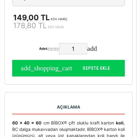
149,00 TL
KDV HARİÇ
178,80 TL
KDV DAHİL
Adet:
SEPETE EKLE
AÇIKLAMA
60 x 40 x 60
cm BİBOX® çift oluklu kraft karton
koli
,
BC dalga mukavvadan oluşmaktadır. BİBOX® karton koli
ürünümüzü, alt veya üst kapaklarından koli bandı ile