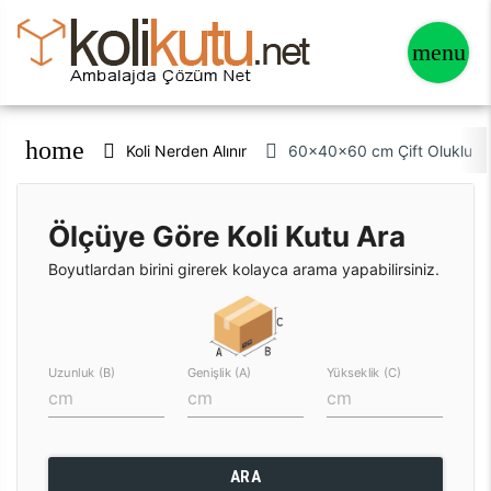
home
Koli Nerden Alınır
60x40x60 cm Çift Oluklu Kra
Ölçüye Göre Koli Kutu Ara
Boyutlardan birini girerek kolayca arama yapabilirsiniz.
Uzunluk (B)
Genişlik (A)
Yükseklik (C)
ARA