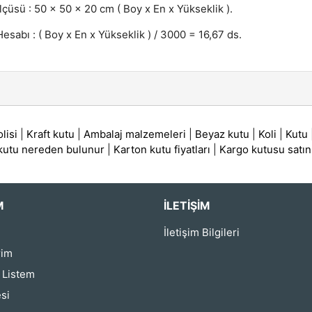
lçüsü : 50 x 50 x 20 cm ( Boy x En x Yükseklik ).
esabı : ( Boy x En x Yükseklik ) / 3000 = 16,67 ds.
lisi
|
Kraft kutu
|
Ambalaj malzemeleri
|
Beyaz kutu
|
Koli
|
Kutu
 kutu nereden bulunur
|
Karton kutu fiyatları
|
Kargo kutusu satın
M
İLETIŞIM
İletişim Bilgileri
rim
ş Listem
si