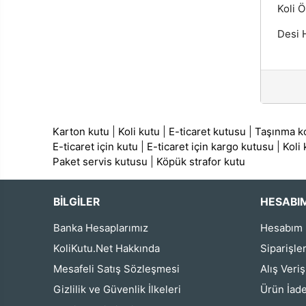
Koli Ö
Desi H
Karton kutu
|
Koli kutu
|
E-ticaret kutusu
|
Taşınma ko
E-ticaret için kutu
|
E-ticaret için kargo kutusu
|
Koli
Paket servis kutusu
|
Köpük strafor kutu
BİLGİLER
HESABI
Banka Hesaplarımız
Hesabım
KoliKutu.Net Hakkında
Siparişle
Mesafeli Satış Sözleşmesi
Alış Veri
Gizlilik ve Güvenlik İlkeleri
Ürün İade