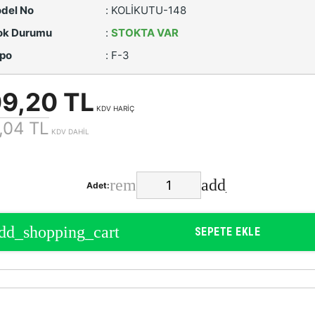
del No
:
KOLİKUTU-148
ok Durumu
:
STOKTA VAR
po
:
F-3
9,20 TL
KDV HARİÇ
,04 TL
KDV DAHİL
Adet:
SEPETE EKLE