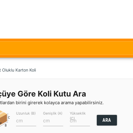
Oluklu Karton Koli
çüye Göre Koli Kutu Ara
lardan birini girerek kolayca arama yapabilirsiniz.
Uzunluk (B)
Genişlik (A)
Yükseklik
(C)
ARA