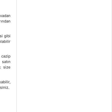
vvadan
rından
si gibi
labilir
cazip
 satın
k size
bilir,
siniz.