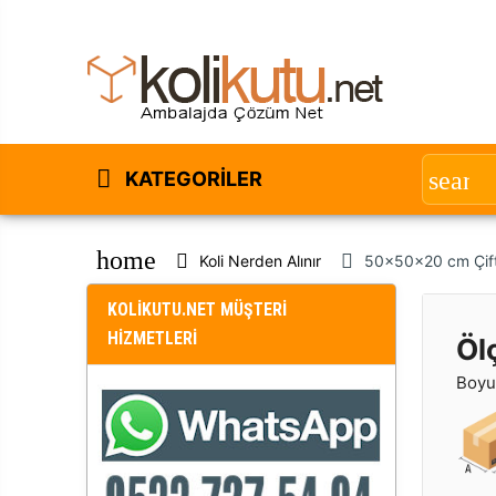
KATEGORILER
home
Koli Nerden Alınır
50x50x20 cm Çift 
KOLİKUTU.NET MÜŞTERİ
HİZMETLERİ
Öl
Boyut