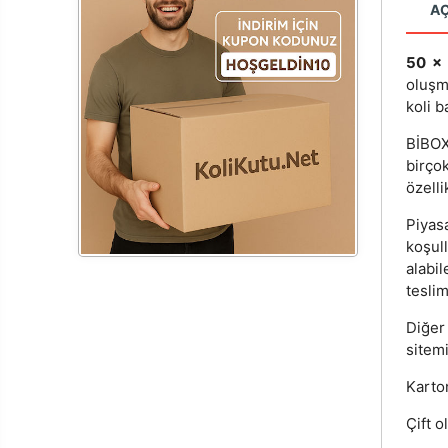
A
50 x
oluşm
koli b
BİBOX®
birçok
özelli
Piyas
koşul
alabi
teslim
Diğer
sitemi
Karton
Çift o