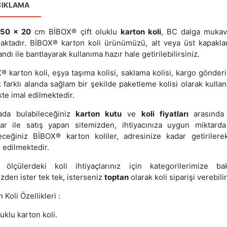
ÇIKLAMA
 50 x 20
cm BİBOX® çift oluklu
karton koli
, BC dalga muka
aktadır. BİBOX® karton koli ürünümüzü, alt veya üst kapakla
andı ile bantlayarak kullanıma hazır hale getirilebilirsiniz.
 karton koli, eşya taşıma kolisi, saklama kolisi, kargo gönderi
 farklı alanda sağlam bir şekilde paketleme kolisi olarak kullanı
kte imal edilmektedir.
ada bulabileceğiniz
karton kutu
ve
koli fiyatları
arasında 
lar ile satış yapan sitemizden, ihtiyacınıza uygun miktarda
leceğiniz BİBOX® karton koliler, adresinize kadar getirilere
 edilmektedir.
 ölçülerdeki koli ihtiyaçlarınız için kategorilerimize baka
zden ister tek tek, isterseniz
toptan
olarak koli siparişi verebilir
 Koli Özellikleri :
luklu karton koli.