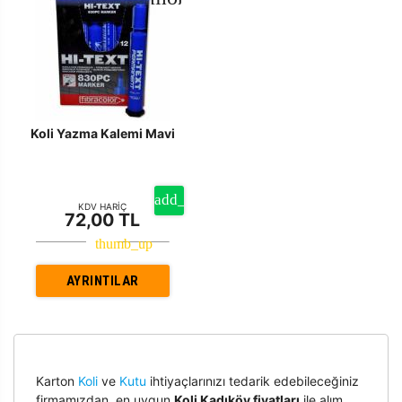
Koli Yazma Kalemi Mavi
KDV HARİÇ
72,00 TL
AYRINTILAR
Karton
Koli
ve
Kutu
ihtiyaçlarınızı tedarik edebileceğiniz
firmamızdan, en uygun
Koli Kadıköy fiyatları
ile alım